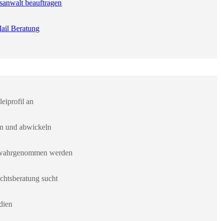
sanwalt beauftragen
ail Beratung
eiprofil an
en und abwickeln
er wahrgenommen werden
chtsberatung sucht
dien