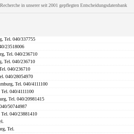
t-Recherche in unserer seit 2001 gepflegten Entscheidungsdatenbank
g, Tel. 040/337755
040/23518006
g, Tel. 040/236710
, Tel. 040/236710
Tel. 040/236710
el. 040/28054970
mburg, Tel. 040/4111100
 Tel. 040/4111100
rg, Tel. 040/20981415
 040/50744987
 Tel. 040/23881410
l.
g, Tel.