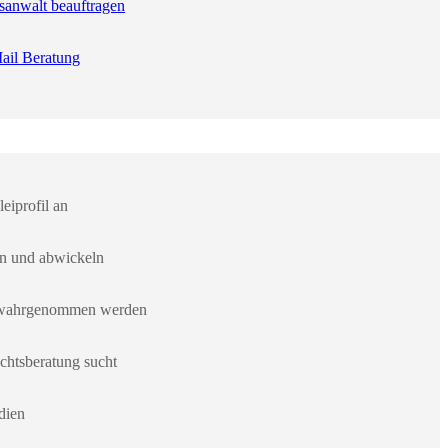
sanwalt beauftragen
ail Beratung
eiprofil an
en und abwickeln
er wahrgenommen werden
chtsberatung sucht
dien