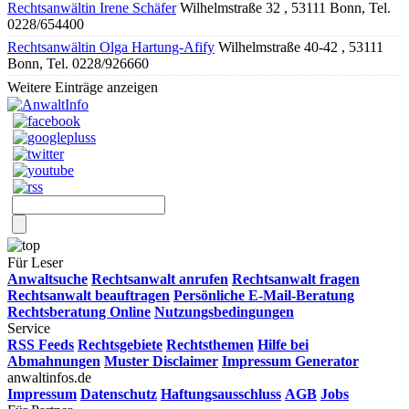
Rechtsanwältin Irene Schäfer
Wilhelmstraße 32 , 53111 Bonn, Tel.
0228/654400
Rechtsanwältin Olga Hartung-Afify
Wilhelmstraße 40-42 , 53111
Bonn, Tel. 0228/926660
Weitere Einträge anzeigen
Für Leser
Anwaltsuche
Rechtsanwalt anrufen
Rechtsanwalt fragen
Rechtsanwalt beauftragen
Persönliche E-Mail-Beratung
Rechtsberatung Online
Nutzungsbedingungen
Service
RSS Feeds
Rechtsgebiete
Rechtsthemen
Hilfe bei
Abmahnungen
Muster Disclaimer
Impressum Generator
anwaltinfos.de
Impressum
Datenschutz
Haftungsausschluss
AGB
Jobs