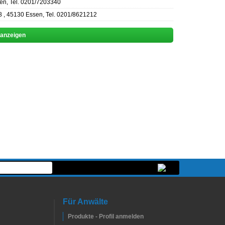
en, Tel. 0201/7203340
8 , 45130 Essen, Tel. 0201/8621212
 anzeigen
Für Anwälte
Produkte - Profil anmelden