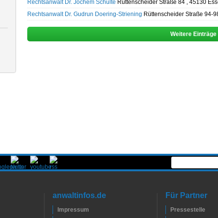
Rechtsanwalt Dr. Jochem Schulte
Rüttenscheider Straße 84 , 45130 Ess
Rechtsanwalt Dr. Gudrun Doering-Striening
Rüttenscheider Straße 94-9
Weitere Einträge
anwaltinfos.de
Für Partner
Impressum
Pressestelle