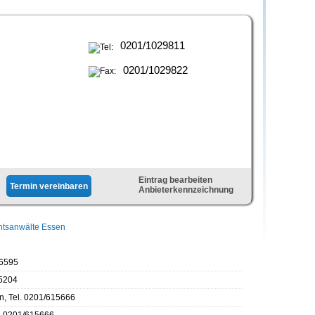
0201/1029811
0201/1029822
Eintrag bearbeiten
Anbieterkennzeichnung
tsanwälte Essen
46595
05204
n, Tel. 0201/615666