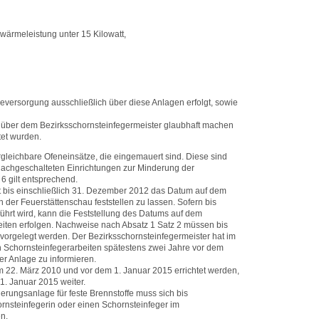
wärmeleistung unter 15 Kilowatt,
ersorgung ausschließlich über diese Anlagen erfolgt, sowie
über dem Bezirksschornsteinfegermeister glaubhaft machen
tet wurden.
ergleichbare Ofeneinsätze, die eingemauert sind. Diese sind
 nachgeschalteten Einrichtungen zur Minderung der
6 gilt entsprechend.
t bis einschließlich 31. Dezember 2012 das Datum auf dem
der Feuerstättenschau feststellen zu lassen. Sofern bis
hrt wird, kann die Feststellung des Datums auf dem
ten erfolgen. Nachweise nach Absatz 1 Satz 2 müssen bis
orgelegt werden. Der Bezirksschornsteinfegermeister hat im
chornsteinfegerarbeiten spätestens zwei Jahre vor dem
r Anlage zu informieren.
em 22. März 2010 und vor dem 1. Januar 2015 errichtet werden,
1. Januar 2015 weiter.
rungsanlage für feste Brennstoffe muss sich bis
rnsteinfegerin oder einen Schornsteinfeger im
n.