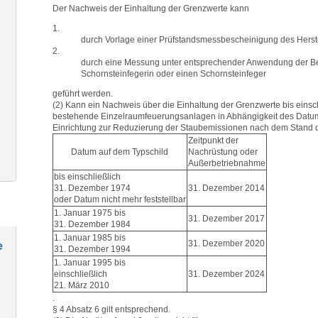
Der Nachweis der Einhaltung der Grenzwerte kann
1.
durch Vorlage einer Prüfstandsmessbescheinigung des Herste
2.
durch eine Messung unter entsprechender Anwendung der B
Schornsteinfegerin oder einen Schornsteinfeger
geführt werden.
(2) Kann ein Nachweis über die Einhaltung der Grenzwerte bis einsc
bestehende Einzelraumfeuerungsanlagen in Abhängigkeit des Datums
Einrichtung zur Reduzierung der Staubemissionen nach dem Stand d
Zeitpunkt der
Datum auf dem Typschild
Nachrüstung oder
Außerbetriebnahme
bis einschließlich
31. Dezember 1974
31. Dezember 2014
oder Datum nicht mehr feststellbar
1. Januar 1975 bis
31. Dezember 2017
31. Dezember 1984
1. Januar 1985 bis
31. Dezember 2020
e
31. Dezember 1994
1. Januar 1995 bis
einschließlich
31. Dezember 2024
21. März 2010
.
§ 4 Absatz 6 gilt entsprechend.