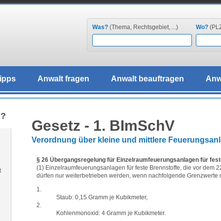
Was?
(Thema, Rechtsgebiet, ...)
Wo?
(PLZ,
ipps
Anwalt fragen
Anwalt beauftragen
Anw
g?
Gesetz - 1. BImSchV
Verordnung über kleine und mittlere Feuerungsan
§ 26 Übergangsregelung für Einzelraumfeuerungsanlagen für fest
(1) Einzelraumfeuerungsanlagen für feste Brennstoffe, die vor dem 
t
dürfen nur weiterbetrieben werden, wenn nachfolgende Grenzwerte n
1.
Staub: 0,15 Gramm je Kubikmeter,
2.
Kohlenmonoxid: 4 Gramm je Kubikmeter.