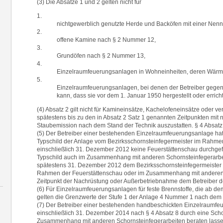
(3) Die Absätze 1 und 2 gelten nicht für
1.
nichtgewerblich genutzte Herde und Backöfen mit einer Nenn
2.
offene Kamine nach § 2 Nummer 12,
3.
Grundöfen nach § 2 Nummer 13,
4.
Einzelraumfeuerungsanlagen in Wohneinheiten, deren Wärmev
5.
Einzelraumfeuerungsanlagen, bei denen der Betreiber gegen
kann, dass sie vor dem 1. Januar 1950 hergestellt oder errich
(4) Absatz 2 gilt nicht für Kamineinsätze, Kachelofeneinsätze oder v
spätestens bis zu den in Absatz 2 Satz 1 genannten Zeitpunkten mit
Staubemission nach dem Stand der Technik auszustatten. § 4 Absatz 
(5) Der Betreiber einer bestehenden Einzelraumfeuerungsanlage ha
Typschild der Anlage vom Bezirksschornsteinfegermeister im Rahmen 
einschließlich 31. Dezember 2012 keine Feuerstättenschau durchgefü
Typschild auch im Zusammenhang mit anderen Schornsteinfegerarbei
spätestens 31. Dezember 2012 dem Bezirksschornsteinfegermeister v
Rahmen der Feuerstättenschau oder im Zusammenhang mit anderen S
Zeitpunkt der Nachrüstung oder Außerbetriebnahme dem Betreiber de
(6) Für Einzelraumfeuerungsanlagen für feste Brennstoffe, die ab d
gelten die Grenzwerte der Stufe 1 der Anlage 4 Nummer 1 nach dem 
(7) Der Betreiber einer bestehenden handbeschickten Einzelraumfeue
einschließlich 31. Dezember 2014 nach § 4 Absatz 8 durch eine Scho
Zusammenhang mit anderen Schornsteinfegerarbeiten beraten lasse