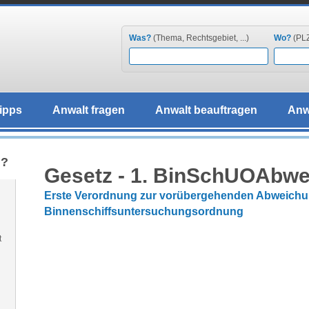
Was?
(Thema, Rechtsgebiet, ...)
Wo?
(PLZ,
ipps
Anwalt fragen
Anwalt beauftragen
Anw
g?
Gesetz - 1. BinSchUOAbw
Erste Verordnung zur vorübergehenden Abweichu
Binnenschiffsuntersuchungsordnung
t