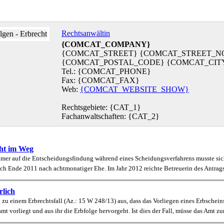
Rechtsanwältin
{COMCAT_COMPANY}
{COMCAT_STREET} {COMCAT_STREET_N
{COMCAT_POSTAL_CODE} {COMCAT_CIT
Tel.: {COMCAT_PHONE}
Fax: {COMCAT_FAX}
Web:
{COMCAT_WEBSITE_SHOW}
Rechtsgebiete: {CAT_1}
Fachanwaltschaften: {CAT_2}
ht im Weg
r auf die Entscheidungsfindung während eines Scheidungsverfahrens musste sich
ich Ende 2011 nach achtmonatiger Ehe. Im Jahr 2012 reichte Betreuerin des Antragss
rlich
u einem Erbrechtsfall (Az.: 15 W 248/13) aus, dass das Vorliegen eines Erbschein
vorliegt und aus ihr die Erbfolge hervorgeht. Ist dies der Fall, müsse das Amt zun