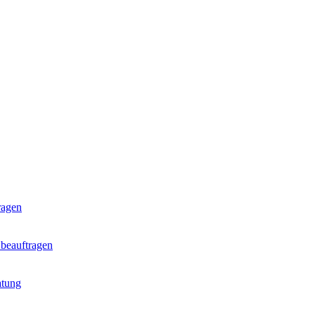
ragen
 beauftragen
atung