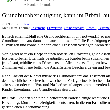
» Call Back Service
» Kontaktformular
Grundbuchberichtigung kann im Erbfall auc
23.09.2013 |
Erbrecht
Mehr zum Thema:
Testament
,
Erbvertrag
,
Grundbuchamt
,
Erbfall
,
Testame
Ist nach einem Erbfall eine Grundbuchberichtigung notwendig, so mus
Grundbuchamt vor, dann kann auch in diesem Fall die Berichtigung 
auszulegen und könne nur dann einen Erbschein verlangen, wenn der 
Vorliegend hatte ein Ehepaar einen notariellen Erbvertrag geschlossen
letztverstorbenen Elternteils beantragten die Kinder beim zuständi
jedoch auf, mithilfe eines Erbscheins die Alleinerbenstellung zu bewe
Zwischenverfügung legten die Antragssteller Beschwerde ein und
Nach Ansicht der Richter müsse das Grundbuchamt das Testament als
den tatsächlichen Sachverhalt, welche die Vorlage eines Erbscheins 
sein sollten oder eine Vor- und Nacherbschaft angenommen werden kann
Kinder Eigentümer des Grundbesitzes geworden.
Im Erbfall können sich für die betroffenen Parteien einige rechtlic
Erbvertrags können Schwierigkeiten entstehen. In diesem Fall sollte 
gerichtlichen Geltendmachung.