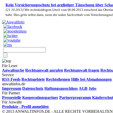
Kein Versicherungsschutz bei arglistiger Täuschung über Sch
[21.10.2013]
Mit rechtskräftigem Urteil vom 06.06.2013 entschied das Oberlan
habe. Dies gelte selbst dann, wenn der wahre Sachverhalt vom Versicherungssch
Für Leser
Anwaltsuche
Rechtsanwalt anrufen
Rechtsanwalt fragen
Rechts
Service
RSS Feeds
Rechtsgebiete
Rechtsthemen
Hilfe bei Abmahnungen
anwaltinfos.de
Impressum
Datenschutz
Haftungsausschluss
AGB
Jobs
Für Partner
Pressestelle
Kooperationspartner
Partnerprogramm
Käuferschu
Für Anwälte
Produkte - Profil anmelden
© 2013 ANWALTINFOS.DE - ALLE RECHTE VORBEHALTEN