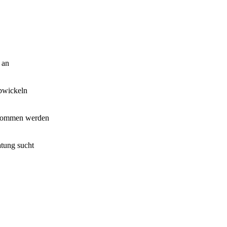
 an
abwickeln
genommen werden
atung sucht