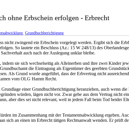
h ohne Erbschein erfolgen - Erbrecht
ntsabwicklung
,
Grundbuchberichtigung
s nicht zwingend ein Erbschein vorgelegt werden. Ergibt sich die Erbf
erfolgen. So lautete ein Beschluss (Az.: 15 W 248/13) des Oberland
Sachverhalt auch nach der Auslegung unklar bleibe.
, indem sie sich wechselseitig als Alleinerben und ihre zwei Kinder je
gen Grundbuchamt die Eintragung als Eigentümer des geerbten Grundst
isen. Als Grund wurde angeführt, dass der Erbvertrag nicht ausreichend
 bekamen vom OLG Hamm Recht.
 Grundlage einer Grundbuchberichtigung heranziehen, auch wenn die E
begründen würden, lägen nicht vor. Zwar gehe aus dem Vertrag nicht ein
, aber dies sei nicht relevant, weil in jedem Fall beim Tod beider El
he Hürden im Zusammenhang mit der Testamentsabwicklung ergeben. Auch
man sich an einen im Erbrecht tätigen Rechtsanwalt wenden. Er prüft de