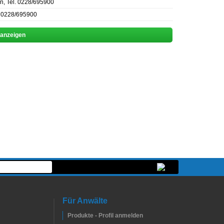
nn, Tel. 0228/695900
l. 0228/695900
 anzeigen
Für Anwälte
Produkte - Profil anmelden