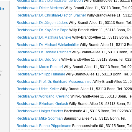
Rechtsanwalt Bartholomäus Aengenvoort
Willy-Brandt-Allee 11 , 53113
Rechtsanwalt Dieter Merkens
Willy-Brandt-Allee 11 , 53113 Bonn, Tel. 
de
Rechtsanwalt Dr. Christian-Dietrich Bracher
Willy-Brandt-Allee 11 , 531
Rechtsanwalt Dr. Jürgen Lüders
Willy-Brandt-Allee 11 , 53113 Bonn, Te
Rechtsanwalt Dr. Kay Artur Pape
Willy-Brandt-Allee 11 , 53113 Bonn, Te
Rechtsanwalt Dr. Matthias Ganske
Willy-Brandt-Allee 11 , 53113 Bonn, 
,
Rechtsanwalt Dr. Michael Winkelmüller
Willy-Brandt-Allee 11 , 53113 Bo
Rechtsanwalt Dr. Ronald Reichert
Willy-Brandt-Allee 11 , 53113 Bonn, T
Rechtsanwalt Dr. Udo Söns
Willy-Brandt-Allee 11 , 53113 Bonn, Tel. 02
Rechtsanwalt Marco Rietdorf
Willy-Brandt-Allee 11 , 53113 Bonn, Tel. 
te
Rechtsanwalt Philipp Hummel
Willy-Brandt-Allee 11 , 53113 Bonn, Tel.
n
Rechtsanwalt Prof. Dr. Burkhard Messerschmidt
Willy-Brandt-Allee 11 ,
Rechtsanwalt Ulrich Keller
Willy-Brandt-Allee 11 , 53113 Bonn, Tel. 022
,
Rechtsanwalt Wolfgang Kreysing
Willy-Brandt-Allee 11 , 53113 Bonn, T
Rechtsanwalt Ekkehard Gerlach
Willy-Brandt-Allee 18 , 53113 Bonn, Te
Rechtsanwalt Holger Stricker
Bachstraße 41 , 53115 Bonn, Tel. 0228/4
Rechtsanwalt Mike Goorman
Baumschulallee 43a , 53115 Bonn, Tel.
Rechtsanwalt Benno Pöppelmann
Bennauerstraße 60 , 53115 Bonn, Te