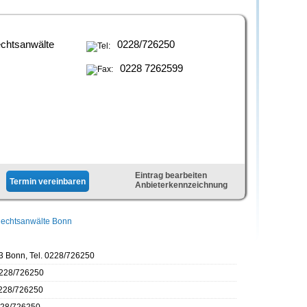
htsanwälte
0228/726250
0228 7262599
Eintrag bearbeiten
Anbieterkennzeichnung
echtsanwälte Bonn
13 Bonn, Tel. 0228/726250
 0228/726250
 0228/726250