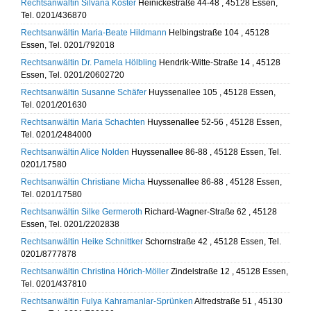
Rechtsanwältin Silvana Köster
Heinickestraße 44-48 , 45128 Essen,
Tel. 0201/436870
Rechtsanwältin Maria-Beate Hildmann
Helbingstraße 104 , 45128
Essen, Tel. 0201/792018
Rechtsanwältin Dr. Pamela Hölbling
Hendrik-Witte-Straße 14 , 45128
Essen, Tel. 0201/20602720
Rechtsanwältin Susanne Schäfer
Huyssenallee 105 , 45128 Essen,
Tel. 0201/201630
Rechtsanwältin Maria Schachten
Huyssenallee 52-56 , 45128 Essen,
Tel. 0201/2484000
Rechtsanwältin Alice Nolden
Huyssenallee 86-88 , 45128 Essen, Tel.
0201/17580
Rechtsanwältin Christiane Micha
Huyssenallee 86-88 , 45128 Essen,
Tel. 0201/17580
Rechtsanwältin Silke Germeroth
Richard-Wagner-Straße 62 , 45128
Essen, Tel. 0201/2202838
Rechtsanwältin Heike Schnittker
Schornstraße 42 , 45128 Essen, Tel.
0201/8777878
Rechtsanwältin Christina Hörich-Möller
Zindelstraße 12 , 45128 Essen,
Tel. 0201/437810
Rechtsanwältin Fulya Kahramanlar-Sprünken
Alfredstraße 51 , 45130