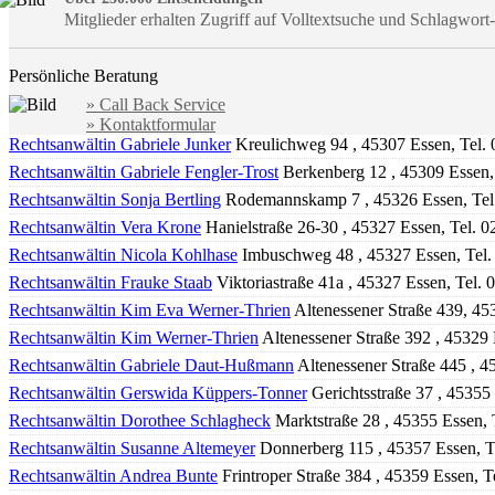
Mitglieder erhalten Zugriff auf Volltextsuche und Schlagwor
Persönliche Beratung
» Call Back Service
» Kontaktformular
Rechtsanwältin Gabriele Junker
Kreulichweg 94 , 45307 Essen, Tel.
Rechtsanwältin Gabriele Fengler-Trost
Berkenberg 12 , 45309 Essen,
Rechtsanwältin Sonja Bertling
Rodemannskamp 7 , 45326 Essen, Tel
Rechtsanwältin Vera Krone
Hanielstraße 26-30 , 45327 Essen, Tel. 
Rechtsanwältin Nicola Kohlhase
Imbuschweg 48 , 45327 Essen, Tel
Rechtsanwältin Frauke Staab
Viktoriastraße 41a , 45327 Essen, Tel.
Rechtsanwältin Kim Eva Werner-Thrien
Altenessener Straße 439, 45
Rechtsanwältin Kim Werner-Thrien
Altenessener Straße 392 , 45329
Rechtsanwältin Gabriele Daut-Hußmann
Altenessener Straße 445 , 4
Rechtsanwältin Gerswida Küppers-Tonner
Gerichtsstraße 37 , 45355
Rechtsanwältin Dorothee Schlagheck
Marktstraße 28 , 45355 Essen,
Rechtsanwältin Susanne Altemeyer
Donnerberg 115 , 45357 Essen, T
Rechtsanwältin Andrea Bunte
Frintroper Straße 384 , 45359 Essen, 