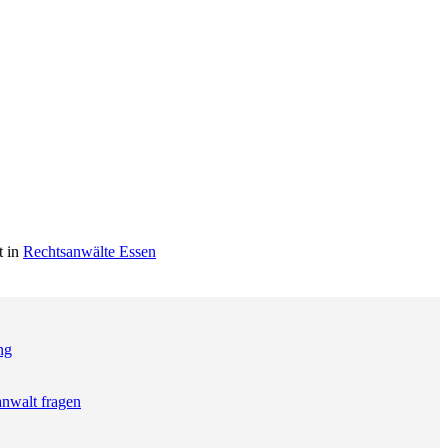
t in
Rechtsanwälte Essen
ng
anwalt fragen