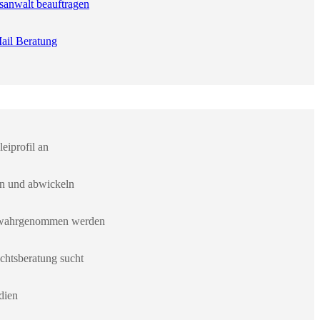
sanwalt beauftragen
ail Beratung
eiprofil an
en und abwickeln
er wahrgenommen werden
chtsberatung sucht
dien