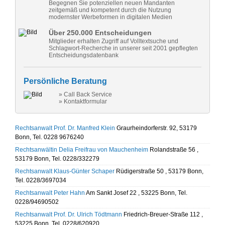
Begegnen Sie potenziellen neuen Mandanten
zeitgemäß und kompetent durch die Nutzung
modernster Werbeformen in digitalen Medien
Über 250.000 Entscheidungen
Mitglieder erhalten Zugriff auf Volltextsuche und
Schlagwort-Recherche in unserer seit 2001 gepflegten
Entscheidungsdatenbank
Persönliche Beratung
» Call Back Service
» Kontaktformular
Rechtsanwalt Prof. Dr. Manfred Klein
Graurheindorferstr. 92, 53179
Bonn, Tel. 0228 9676240
Rechtsanwältin Delia Freifrau von Mauchenheim
Rolandstraße 56 ,
53179 Bonn, Tel. 0228/332279
Rechtsanwalt Klaus-Günter Schaper
Rüdigerstraße 50 , 53179 Bonn,
Tel. 0228/3697034
Rechtsanwalt Peter Hahn
Am Sankt Josef 22 , 53225 Bonn, Tel.
0228/94690502
Rechtsanwalt Prof. Dr. Ulrich Tödtmann
Friedrich-Breuer-Straße 112 ,
53225 Bonn, Tel. 0228/620920