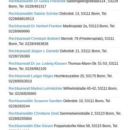
Rechtsanwältin Dr. Gisela Friesecke
Siebengebirgsstraße114 , 53229
Bonn, Tel. 0228/481317
Rechtsanwältin Sabine Schräer
Oxfordstr. 13, 53111 Bonn, Tel.
0228/68818513
Rechtsanwalt Dr. Herbert Franken
Martinsplatz 2a, 53113 Bonn, Tel.
0228/969990
Rechtsanwalt Christoph Bobbert
Sternstr. 79 (Friedensplatz), 53111
Bonn, Tel. 0228/4463636
Rechtsanwalt Jürgen v. Danwitz
Oxfordstr. 21, 53111 Bonn, Tel.
0228/726360
Rechtsanwalt Dr. jur. Ludwig Klassen
Thomas-Mann-Str. 51-53, 53111
Bonn, Tel. 0228/982100
Rechtsanwalt Ludger Nilges
Hochkreuzallee 20, 53175 Bonn, Tel.
0228/9563910
Rechtsanwalt Markus Lehmkühler
Wilhelmstraße 40-42, 53111 Bonn,
Tel. 0228/926660
Rechtsanwältin Susanne Sandten
Oxfordstr. 10, 53111 Bonn, Tel.
0228/283244
Rechtsanwältin Christiane Graß
Semmelweisstraße 2, 53123 Bonn, Tel.
0228/6205804
Rechtsanwältin Elke Giesen
Poppelsdorfer Allee 58, 53115 Bonn, Tel.