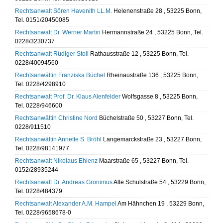
Rechtsanwalt Sören Havenith LL.M.
Helenenstraße 28 , 53225 Bonn,
Tel. 0151/20450085
Rechtsanwalt Dr. Werner Martin
Hermannstraße 24 , 53225 Bonn, Tel.
0228/3230737
Rechtsanwalt Rüdiger Stoll
Rathausstraße 12 , 53225 Bonn, Tel.
0228/40094560
Rechtsanwältin Franziska Büchel
Rheinaustraße 136 , 53225 Bonn,
Tel. 0228/4298910
Rechtsanwalt Prof. Dr. Klaus Alenfelder
Wolfsgasse 8 , 53225 Bonn,
Tel. 0228/946600
Rechtsanwältin Christine Nord
Büchelstraße 50 , 53227 Bonn, Tel.
0228/911510
Rechtsanwältin Annette S. Bröhl
Langemarckstraße 23 , 53227 Bonn,
Tel. 0228/98141977
Rechtsanwalt Nikolaus Ehlenz
Maarstraße 65 , 53227 Bonn, Tel.
0152/28935244
Rechtsanwalt Dr. Andreas Gronimus
Alte Schulstraße 54 , 53229 Bonn,
Tel. 0228/484379
Rechtsanwalt Alexander A.M. Hampel
Am Hähnchen 19 , 53229 Bonn,
Tel. 0228/9658678-0