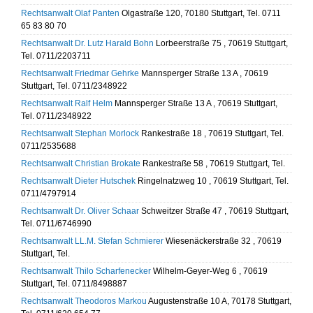
Rechtsanwalt Olaf Panten
Olgastraße 120, 70180 Stuttgart, Tel. 0711
65 83 80 70
Rechtsanwalt Dr. Lutz Harald Bohn
Lorbeerstraße 75 , 70619 Stuttgart,
Tel. 0711/2203711
Rechtsanwalt Friedmar Gehrke
Mannsperger Straße 13 A , 70619
Stuttgart, Tel. 0711/2348922
Rechtsanwalt Ralf Helm
Mannsperger Straße 13 A , 70619 Stuttgart,
Tel. 0711/2348922
Rechtsanwalt Stephan Morlock
Rankestraße 18 , 70619 Stuttgart, Tel.
0711/2535688
Rechtsanwalt Christian Brokate
Rankestraße 58 , 70619 Stuttgart, Tel.
Rechtsanwalt Dieter Hutschek
Ringelnatzweg 10 , 70619 Stuttgart, Tel.
0711/4797914
Rechtsanwalt Dr. Oliver Schaar
Schweitzer Straße 47 , 70619 Stuttgart,
Tel. 0711/6746990
Rechtsanwalt LL.M. Stefan Schmierer
Wiesenäckerstraße 32 , 70619
Stuttgart, Tel.
Rechtsanwalt Thilo Scharfenecker
Wilhelm-Geyer-Weg 6 , 70619
Stuttgart, Tel. 0711/8498887
Rechtsanwalt Theodoros Markou
Augustenstraße 10 A, 70178 Stuttgart,