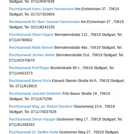
Stuttgart, Tel. 0711/4587839
Rechtsanwalt Hans-Jürgen Hennemann
Am Eicheinhain 37 , 70619
Stuttgart, Tel. 0172/7303604
Rechtsanwalt Dr. Marc Samuel Hennemann
Am Eichenhain 37 , 70619
Stuttgart, Tel. 0221/8243155
Rechtsanwalt Oliver Haarer
Bernsteinstraße 131 , 70619 Stuttgart, Tel.
0711/4780602
Rechtsanwalt Malte Brixner
Bernsteinstraße 48a , 70619 Stuttgart, Tel.
Rechtsanwalt Jochen Weller
Bernsteinstraße 51d , 70619 Stuttgart, Tel.
0711/42070870
Rechtsanwalt Rolf Rüger
Bockelstraße 90 c , 70619 Stuttgart, Tel.
0711/4403373
Rechtsanwalt Bernd Röck
Eduard-Steinle-Straße 64 A , 70619 Stuttgart,
Tel. 0711/618915
Rechtsanwalt Joachim Dieterlen
Fritz Bauer Straße 19 , 70619
Stuttgart, Tel. 0711/475290
Rechtsanwalt Mag. jur. Robert Gerstner
Glaunerweg 15 b , 70619
Stuttgart, Tel. 0711/74037626
Rechtsanwalt Simon Hauger
Gosheimer Weg 17 , 70619 Stuttgart, Tel.
0711/91496263
Rechtsanwalt Dr. Steffen Nolte
Gosheimer Weg 27 , 70619 Stuttgart,