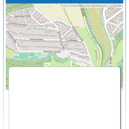
© OpenStreetMap und Mitwirkende, CC-BY-SA