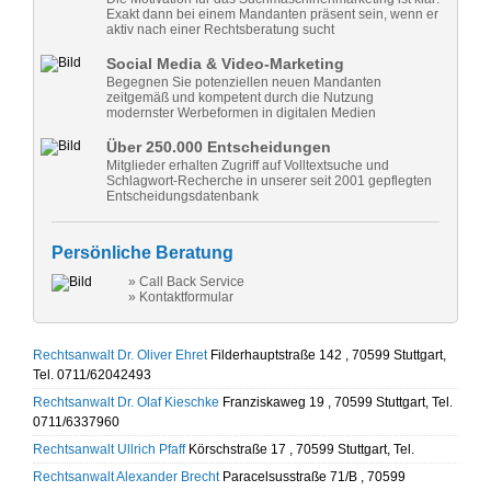
Exakt dann bei einem Mandanten präsent sein, wenn er
aktiv nach einer Rechtsberatung sucht
Social Media & Video-Marketing
Begegnen Sie potenziellen neuen Mandanten
zeitgemäß und kompetent durch die Nutzung
modernster Werbeformen in digitalen Medien
Über 250.000 Entscheidungen
Mitglieder erhalten Zugriff auf Volltextsuche und
Schlagwort-Recherche in unserer seit 2001 gepflegten
Entscheidungsdatenbank
Persönliche Beratung
» Call Back Service
» Kontaktformular
Rechtsanwalt Dr. Oliver Ehret
Filderhauptstraße 142 , 70599 Stuttgart,
Tel. 0711/62042493
Rechtsanwalt Dr. Olaf Kieschke
Franziskaweg 19 , 70599 Stuttgart, Tel.
0711/6337960
Rechtsanwalt Ullrich Pfaff
Körschstraße 17 , 70599 Stuttgart, Tel.
Rechtsanwalt Alexander Brecht
Paracelsusstraße 71/B , 70599