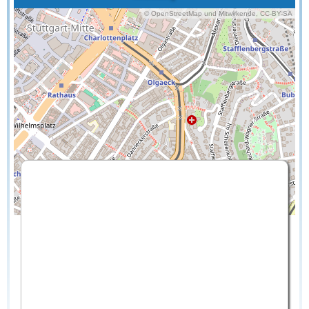
© OpenStreetMap und Mitwirkende, CC-BY-SA