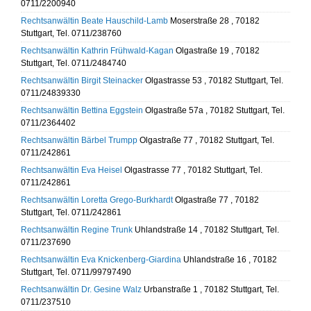
0711/2200940
Rechtsanwältin Beate Hauschild-Lamb
Moserstraße 28 , 70182
Stuttgart, Tel. 0711/238760
Rechtsanwältin Kathrin Frühwald-Kagan
Olgastraße 19 , 70182
Stuttgart, Tel. 0711/2484740
Rechtsanwältin Birgit Steinacker
Olgastrasse 53 , 70182 Stuttgart, Tel.
0711/24839330
Rechtsanwältin Bettina Eggstein
Olgastraße 57a , 70182 Stuttgart, Tel.
0711/2364402
Rechtsanwältin Bärbel Trumpp
Olgastraße 77 , 70182 Stuttgart, Tel.
0711/242861
Rechtsanwältin Eva Heisel
Olgastrasse 77 , 70182 Stuttgart, Tel.
0711/242861
Rechtsanwältin Loretta Grego-Burkhardt
Olgastraße 77 , 70182
Stuttgart, Tel. 0711/242861
Rechtsanwältin Regine Trunk
Uhlandstraße 14 , 70182 Stuttgart, Tel.
0711/237690
Rechtsanwältin Eva Knickenberg-Giardina
Uhlandstraße 16 , 70182
Stuttgart, Tel. 0711/99797490
Rechtsanwältin Dr. Gesine Walz
Urbanstraße 1 , 70182 Stuttgart, Tel.
0711/237510