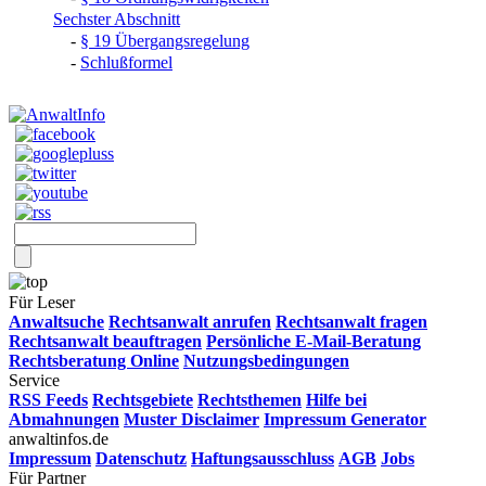
Sechster Abschnitt
-
§ 19 Übergangsregelung
-
Schlußformel
Für Leser
Anwaltsuche
Rechtsanwalt anrufen
Rechtsanwalt fragen
Rechtsanwalt beauftragen
Persönliche E-Mail-Beratung
Rechtsberatung Online
Nutzungsbedingungen
Service
RSS Feeds
Rechtsgebiete
Rechtsthemen
Hilfe bei
Abmahnungen
Muster Disclaimer
Impressum Generator
anwaltinfos.de
Impressum
Datenschutz
Haftungsausschluss
AGB
Jobs
Für Partner