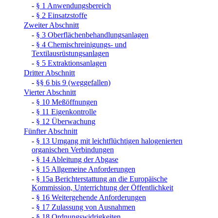
-
§ 1 Anwendungsbereich
-
§ 2 Einsatzstoffe
Zweiter Abschnitt
-
§ 3 Oberflächenbehandlungsanlagen
-
§ 4 Chemischreinigungs- und
Textilausrüstungsanlagen
-
§ 5 Extraktionsanlagen
Dritter Abschnitt
-
§§ 6 bis 9 (weggefallen)
Vierter Abschnitt
-
§ 10 Meßöffnungen
-
§ 11 Eigenkontrolle
-
§ 12 Überwachung
Fünfter Abschnitt
-
§ 13 Umgang mit leichtflüchtigen halogenierten
organischen Verbindungen
-
§ 14 Ableitung der Abgase
-
§ 15 Allgemeine Anforderungen
-
§ 15a Berichterstattung an die Europäische
Kommission, Unterrichtung der Öffentlichkeit
-
§ 16 Weitergehende Anforderungen
-
§ 17 Zulassung von Ausnahmen
-
§ 18 Ordnungswidrigkeiten