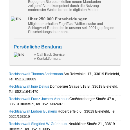
Begegnen Sie potenziellen neuen Mandanten
zeitgemäß und kompetent durch die Nutzung
modernster Werbeformen in digitalen Medien
Über 250.000 Entscheidungen
Mitglieder erhalten Zugriff auf Volltextsuche und
Schlagwort-Recherche in unserer seit 2001 gepflegten
Entscheidungsdatenbank
Persönliche Beratung
» Call Back Service
» Kontaktformular
Rechtsanwalt Thomas Andermann
Am Rehwinkel 17 , 33619 Bielefeld,
Tel. 0521/138089
Rechtsanwalt Ingo Delius
Dornberger Straße 518 B , 33619 Bielefeld,
Tel. 0521/1641470
Rechtsanwalt Franz-Jochen Vahlhaus
Großdornberger Straße 47 a ,
33619 Bielefeld, Tel. 0521/9824871
Rechtsanwalt Ludger Büskens
Hobergerfeld 6 , 33619 Bielefeld, Tel.
0521/163619
Rechtsanwalt Siegfried W. Grünhaupt
Neuköllner Straße 21 , 33619
Bielefeld, Tel. 0521/109951