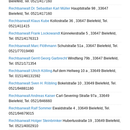
Bielefeld, Tel. 0521/417160
Rechtsanwalt Dr. Sebastian Karl Müller
Hauptstraße 98 , 33647
Bielefeld, Tel. 0521/417160
Rechtsanwalt Klaus Kube
Kollostraße 36 , 33647 Bielefeld, Tel.
0521/411415
Rechtsanwalt Frank Lockowandt
Künnekestraße 5 , 33647 Bielefeld,
Tel. 0521/4176313
Rechtsanwalt Marc Flöthmann
Schulstraße 51a , 33647 Bielefeld, Tel.
0521/77019490
Rechtsanwalt Gerrit Georg Garbrecht
Windfang 79b , 33647 Bielefeld,
Tel. 0521/171354
Rechtsanwalt Ulrich Kölling
Auf dem Hellweg 10 a , 33649 Bielefeld,
Tel. 0151/46131592
Rechtsanwalt Sven H. Röbling
Bokelstraße 10 , 33649 Bielefeld, Tel.
0521/94881180
Rechtsanwalt Andreas Kaiser
Carl-Severing-Straße 97a , 33649
Bielefeld, Tel. 0521/946660
Rechtsanwalt Ralf Sommer
Ewaldstraße 4 , 33649 Bielefeld, Tel.
0521/94679015
Rechtsanwalt Holger Steinbrinker
Hubertusstraße 19 , 33649 Bielefeld,
Tel. 0521/4002910