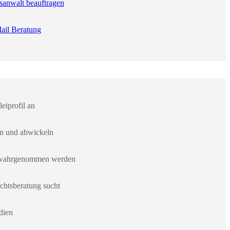
sanwalt beauftragen
ail Beratung
eiprofil an
en und abwickeln
er wahrgenommen werden
chtsberatung sucht
dien