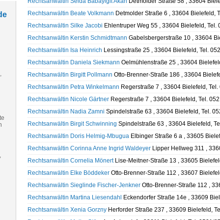
Rechtsanwältin Selda Babayigit Akan
Detmolder Straße 58 , 33604 Biele
Rechtsanwältin Beate Volkmann
Detmolder Straße 6 , 33604 Bielefeld, 
de
Rechtsanwältin Silke Jacobi
Ehlentruper Weg 55 , 33604 Bielefeld, Tel
Rechtsanwältin Kerstin Schmidtmann
Gabelsbergerstraße 10 , 33604 Bie
Rechtsanwältin Isa Heinrich
Lessingstraße 25 , 33604 Bielefeld, Tel. 0
Rechtsanwältin Daniela Siekmann
Oelmühlenstraße 25 , 33604 Bielefel
,
Rechtsanwältin Birgitt Pollmann
Otto-Brenner-Straße 186 , 33604 Bielef
Rechtsanwältin Petra Winkelmann
Regerstraße 7 , 33604 Bielefeld, Tel
Rechtsanwältin Nicole Gärtner
Regerstraße 7 , 33604 Bielefeld, Tel. 0
Rechtsanwältin Nadia Zamni
Spindelstraße 63 , 33604 Bielefeld, Tel. 
te
Rechtsanwältin Birgit Schwinning
Spindelstraße 63 , 33604 Bielefeld, T
n
Rechtsanwältin Doris Helmig-Mbugua
Elbinger Straße 6 a , 33605 Biele
Rechtsanwältin Corinna Anne Ingrid Waldeyer
Lipper Hellweg 311 , 336
,
Rechtsanwältin Cornelia Mönert
Lise-Meitner-Straße 13 , 33605 Bielefe
Rechtsanwältin Elke Böddeker
Otto-Brenner-Straße 112 , 33607 Bielefel
Rechtsanwältin Sieglinde Fischer-Jenkner
Otto-Brenner-Straße 112 , 33
Rechtsanwältin Martina Liesendahl
Eckendorfer Straße 14e , 33609 Biel
Rechtsanwältin Xenia Gorzny
Herforder Straße 237 , 33609 Bielefeld, Te