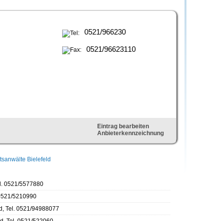
0521/966230
0521/96623110
Eintrag bearbeiten
Anbieterkennzeichnung
sanwälte Bielefeld
el. 0521/5577880
. 0521/5210990
d, Tel. 0521/94988077