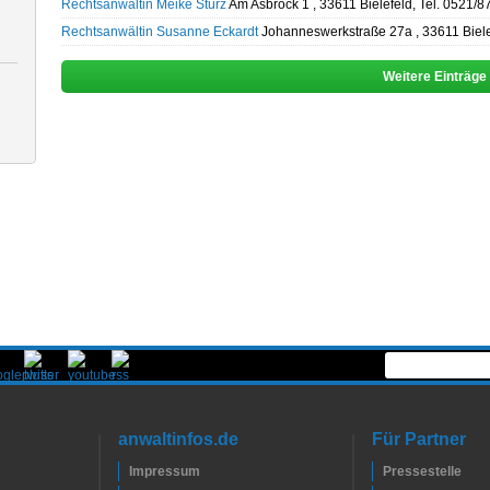
Rechtsanwältin Meike Stürz
Am Asbrock 1 , 33611 Bielefeld, Tel. 0521/
Rechtsanwältin Susanne Eckardt
Johanneswerkstraße 27a , 33611 Biele
Weitere Einträge
anwaltinfos.de
Für Partner
Impressum
Pressestelle