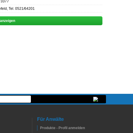
873377
feld, Tel. 0521/64201
 anzeigen
Für Anwälte
Produkte - Profil anmelden