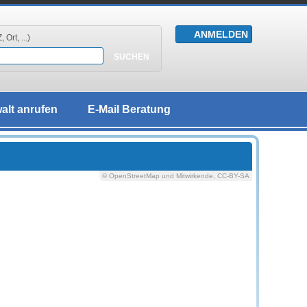
 Ort, ...)
alt anrufen
E-Mail Beratung
© OpenStreetMap und Mitwirkende, CC-BY-SA