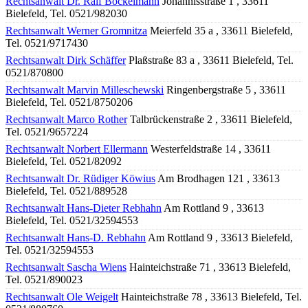
Rechtsanwalt Dr. Ralf Bockelmann
Johannisstraße 1 , 33611
Bielefeld, Tel. 0521/982030
Rechtsanwalt Werner Gromnitza
Meierfeld 35 a , 33611 Bielefeld,
Tel. 0521/9717430
Rechtsanwalt Dirk Schäffer
Plaßstraße 83 a , 33611 Bielefeld, Tel.
0521/870800
Rechtsanwalt Marvin Milleschewski
Ringenbergstraße 5 , 33611
Bielefeld, Tel. 0521/8750206
Rechtsanwalt Marco Rother
Talbrückenstraße 2 , 33611 Bielefeld,
Tel. 0521/9657224
Rechtsanwalt Norbert Ellermann
Westerfeldstraße 14 , 33611
Bielefeld, Tel. 0521/82092
Rechtsanwalt Dr. Rüdiger Köwius
Am Brodhagen 121 , 33613
Bielefeld, Tel. 0521/889528
Rechtsanwalt Hans-Dieter Rebhahn
Am Rottland 9 , 33613
Bielefeld, Tel. 0521/32594553
Rechtsanwalt Hans-D. Rebhahn
Am Rottland 9 , 33613 Bielefeld,
Tel. 0521/32594553
Rechtsanwalt Sascha Wiens
Hainteichstraße 71 , 33613 Bielefeld,
Tel. 0521/890023
Rechtsanwalt Ole Weigelt
Hainteichstraße 78 , 33613 Bielefeld, Tel.