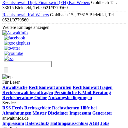
Rechtsanwalt Dipl.-Finanzwirt (FH) Kai Webers
Goldbach 15 ,
33615 Bielefeld, Tel. 0521/9779560
Rechtsanwalt Kai Webers
Goldbach 15 , 33615 Bielefeld, Tel.
0521/9779560
Weitere Einträge anzeigen
Für Leser
Anwaltsuche
Rechtsanwalt anrufen
Rechtsanwalt fragen
Rechtsanwalt beauftragen
Persönliche E-Mail-Beratung
Rechtsberatung Online
Nutzungsbedingungen
Service
RSS Feeds
Rechtsgebiete
Rechtsthemen
Hilfe bei
Abmahnungen
Muster Disclaimer
Impressum Generator
anwaltinfos.de
Impressum
Datenschutz
Haftungsausschluss
AGB
Jobs