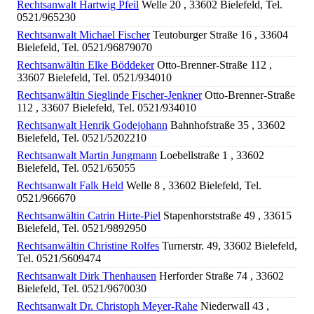
Rechtsanwalt Hartwig Pfeil
Welle 20 , 33602 Bielefeld, Tel.
0521/965230
Rechtsanwalt Michael Fischer
Teutoburger Straße 16 , 33604
Bielefeld, Tel. 0521/96879070
Rechtsanwältin Elke Böddeker
Otto-Brenner-Straße 112 ,
33607 Bielefeld, Tel. 0521/934010
Rechtsanwältin Sieglinde Fischer-Jenkner
Otto-Brenner-Straße
112 , 33607 Bielefeld, Tel. 0521/934010
Rechtsanwalt Henrik Godejohann
Bahnhofstraße 35 , 33602
Bielefeld, Tel. 0521/5202210
Rechtsanwalt Martin Jungmann
Loebellstraße 1 , 33602
Bielefeld, Tel. 0521/65055
Rechtsanwalt Falk Held
Welle 8 , 33602 Bielefeld, Tel.
0521/966670
Rechtsanwältin Catrin Hirte-Piel
Stapenhorststraße 49 , 33615
Bielefeld, Tel. 0521/9892950
Rechtsanwältin Christine Rolfes
Turnerstr. 49, 33602 Bielefeld,
Tel. 0521/5609474
Rechtsanwalt Dirk Thenhausen
Herforder Straße 74 , 33602
Bielefeld, Tel. 0521/9670030
Rechtsanwalt Dr. Christoph Meyer-Rahe
Niederwall 43 ,