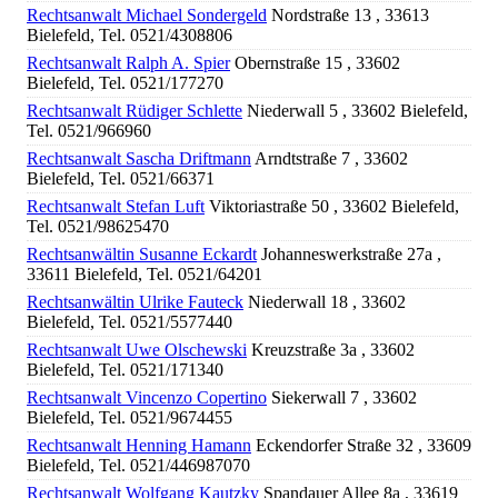
Rechtsanwalt Michael Sondergeld
Nordstraße 13 , 33613
Bielefeld, Tel. 0521/4308806
Rechtsanwalt Ralph A. Spier
Obernstraße 15 , 33602
Bielefeld, Tel. 0521/177270
Rechtsanwalt Rüdiger Schlette
Niederwall 5 , 33602 Bielefeld,
Tel. 0521/966960
Rechtsanwalt Sascha Driftmann
Arndtstraße 7 , 33602
Bielefeld, Tel. 0521/66371
Rechtsanwalt Stefan Luft
Viktoriastraße 50 , 33602 Bielefeld,
Tel. 0521/98625470
Rechtsanwältin Susanne Eckardt
Johanneswerkstraße 27a ,
33611 Bielefeld, Tel. 0521/64201
Rechtsanwältin Ulrike Fauteck
Niederwall 18 , 33602
Bielefeld, Tel. 0521/5577440
Rechtsanwalt Uwe Olschewski
Kreuzstraße 3a , 33602
Bielefeld, Tel. 0521/171340
Rechtsanwalt Vincenzo Copertino
Siekerwall 7 , 33602
Bielefeld, Tel. 0521/9674455
Rechtsanwalt Henning Hamann
Eckendorfer Straße 32 , 33609
Bielefeld, Tel. 0521/446987070
Rechtsanwalt Wolfgang Kautzky
Spandauer Allee 8a , 33619