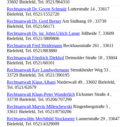
33602 Bielefeld, Tel. 0521/964310
Rechtsanwalt Dr. Georg Schmalz
Lutterstraße 14 , 33617
Bielefeld, Tel. 0521/1552720
Rechtsanwalt Dr. Gerd Berger
Am Südhang 19 , 33739
Bielefeld, Tel. 0521/66171
Rechtsanwalt Dr. jur. Jobst-Ulrich Lange
Jöllheide 7, 33609
Bielefeld, Tel. 0521/3809806
Rechtsanwalt Fred Heidemann
Beckhausstraße 261 , 33611
Bielefeld, Tel. 0521/883880
Rechtsanwalt Friedrich Diekhof
Detmolder Straße 18 , 33604
Bielefeld, Tel. 0521/60101
Rechtsanwalt Kay Landwehrmann
Strunkheider Weg 53 ,
33729 Bielefeld, Tel. 0521/390195
Rechtsanwalt Klaus Albani
Niederwall 49 , 33602 Bielefeld,
Tel. 0521/62679
Rechtsanwalt Klaus-Peter Wunderlich
Eickumer Straße 4 ,
33739 Bielefeld, Tel. 05206/707299
Rechtsanwalt Marvin Milleschewski
Ringenbergstraße 5 ,
33611 Bielefeld, Tel. 0521/8750206
Rechtsanwältin Mechthild Stockmeier
Lannerstraße 29 , 33647
Bielefeld, Tel. 0521/4329009