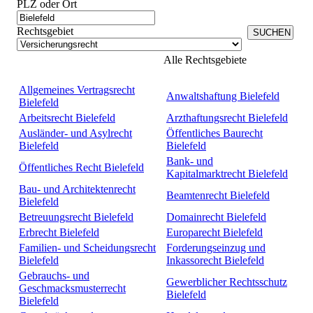
PLZ oder Ort
Rechtsgebiet
Alle Rechtsgebiete
Allgemeines Vertragsrecht
Anwaltshaftung Bielefeld
Bielefeld
Arbeitsrecht Bielefeld
Arzthaftungsrecht Bielefeld
Ausländer- und Asylrecht
Öffentliches Baurecht
Bielefeld
Bielefeld
Bank- und
Öffentliches Recht Bielefeld
Kapitalmarktrecht Bielefeld
Bau- und Architektenrecht
Beamtenrecht Bielefeld
Bielefeld
Betreuungsrecht Bielefeld
Domainrecht Bielefeld
Erbrecht Bielefeld
Europarecht Bielefeld
Familien- und Scheidungsrecht
Forderungseinzug und
Bielefeld
Inkassorecht Bielefeld
Gebrauchs- und
Gewerblicher Rechtsschutz
Geschmacksmusterrecht
Bielefeld
Bielefeld