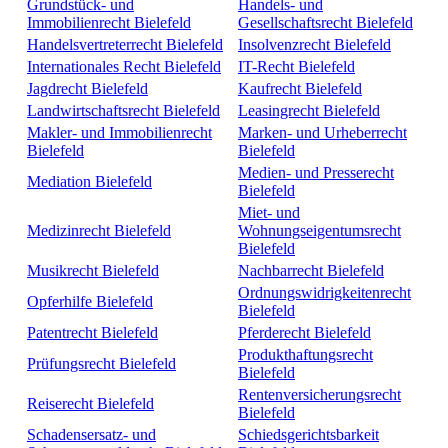
Grundstück- und
Handels- und
Immobilienrecht Bielefeld
Gesellschaftsrecht Bielefeld
Handelsvertreterrecht Bielefeld
Insolvenzrecht Bielefeld
Internationales Recht Bielefeld
IT-Recht Bielefeld
Jagdrecht Bielefeld
Kaufrecht Bielefeld
Landwirtschaftsrecht Bielefeld
Leasingrecht Bielefeld
Makler- und Immobilienrecht
Marken- und Urheberrecht
Bielefeld
Bielefeld
Medien- und Presserecht
Mediation Bielefeld
Bielefeld
Miet- und
Medizinrecht Bielefeld
Wohnungseigentumsrecht
Bielefeld
Musikrecht Bielefeld
Nachbarrecht Bielefeld
Ordnungswidrigkeitenrecht
Opferhilfe Bielefeld
Bielefeld
Patentrecht Bielefeld
Pferderecht Bielefeld
Produkthaftungsrecht
Prüfungsrecht Bielefeld
Bielefeld
Rentenversicherungsrecht
Reiserecht Bielefeld
Bielefeld
Schadensersatz- und
Schiedsgerichtsbarkeit