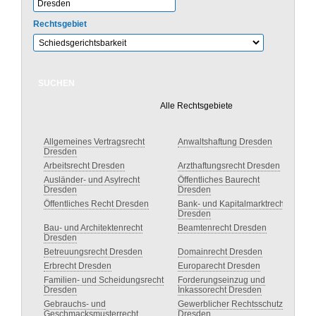
Rechtsgebiet
Alle Rechtsgebiete
Allgemeines Vertragsrecht
Anwaltshaftung Dresden
Dresden
Arbeitsrecht Dresden
Arzthaftungsrecht Dresden
Ausländer- und Asylrecht
Öffentliches Baurecht
Dresden
Dresden
Öffentliches Recht Dresden
Bank- und Kapitalmarktrecht
Dresden
Bau- und Architektenrecht
Beamtenrecht Dresden
Dresden
Betreuungsrecht Dresden
Domainrecht Dresden
Erbrecht Dresden
Europarecht Dresden
Familien- und Scheidungsrecht
Forderungseinzug und
Dresden
Inkassorecht Dresden
Gebrauchs- und
Gewerblicher Rechtsschutz
Geschmacksmusterrecht
Dresden