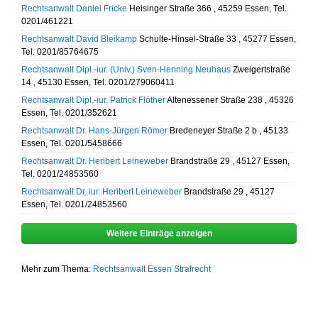
Rechtsanwalt Daniel Fricke
Heisinger Straße 366 , 45259 Essen, Tel.
0201/461221
Rechtsanwalt David Bleikamp
Schulte-Hinsel-Straße 33 , 45277 Essen,
Tel. 0201/85764675
Rechtsanwalt Dipl.-iur. (Univ.) Sven-Henning Neuhaus
Zweigertstraße
14 , 45130 Essen, Tel. 0201/279060411
Rechtsanwalt Dipl.-iur. Patrick Flöther
Altenessener Straße 238 , 45326
Essen, Tel. 0201/352621
Rechtsanwalt Dr. Hans-Jürgen Römer
Bredeneyer Straße 2 b , 45133
Essen, Tel. 0201/5458666
Rechtsanwalt Dr. Heribert Leineweber
Brandstraße 29 , 45127 Essen,
Tel. 0201/24853560
Rechtsanwalt Dr. iur. Heribert Leineweber
Brandstraße 29 , 45127
Essen, Tel. 0201/24853560
Weitere Einträge anzeigen
Mehr zum Thema:
Rechtsanwalt Essen
Strafrecht