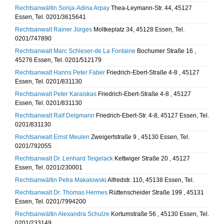
Rechtsanwältin Sonja-Adina Arpay
Thea-Leymann-Str. 44, 45127
Essen, Tel. 0201/3615641
Rechtsanwalt Rainer Jürges
Moltkeplatz 34, 45128 Essen, Tel.
0201/747890
Rechtsanwalt Marc Schleser-de La Fontaine
Bochumer Straße 16 ,
45276 Essen, Tel. 0201/512179
Rechtsanwalt Hanns Peter Faber
Friedrich-Ebert-Straße 4-8 , 45127
Essen, Tel. 0201/831130
Rechtsanwalt Peter Karaiskas
Friedrich-Ebert-Straße 4-8 , 45127
Essen, Tel. 0201/831130
Rechtsanwalt Ralf Delgmann
Friedrich-Ebert-Str. 4-8, 45127 Essen, Tel.
0201/831130
Rechtsanwalt Ernst Meulen
Zweigertstraße 9 , 45130 Essen, Tel.
0201/792055
Rechtsanwalt Dr. Lenhard Teigelack
Kettwiger Straße 20 , 45127
Essen, Tel. 0201/230001
Rechtsanwältin Petra Makalowski
Alfredstr. 110, 45138 Essen, Tel.
Rechtsanwalt Dr. Thomas Hermes
Rüttenscheider Straße 199 , 45131
Essen, Tel. 0201/7994200
Rechtsanwältin Alexandra Schulze
Kortumstraße 56 , 45130 Essen, Tel.
0201/233149