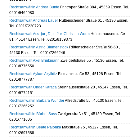
Rechtsanwältin Andrea Bunte
Frintroper Straße 384 , 45359 Essen, Tel.
0201/9464983
Rechtsanwalt Andreas Lauer
Rüttenscheider Straße 61 , 45130 Essen,
Tel. 0201/7220723
Rechtsanwalt Ass. jur., Dipl.-Jur. Christina Worm
Holsterhauserstraße
81 , 45147 Essen, Tel. 0201/8159373
Rechtsanwältin Astrid Blumenstock
Rüttenscheider Straße 58-60 ,
45130 Essen, Tel. 0201/7266246
Rechtsanwalt Axel Brinkmann
Zweigertstraße 55 , 45130 Essen, Tel.
0201/8776550
Rechtsanwalt Aykan Akyildiz
Bismarckstraße 53 , 45128 Essen, Tel.
0201/8777787
Rechtsanwalt Önder Karaca
Steinhausenstraße 20 , 45147 Essen, Tel.
0201/9774151
Rechtsanwältin Barbara Wunder
Alfredstraße 55 , 45130 Essen, Tel.
0201/7266252
Rechtsanwältin Bärbel Sass
Zweigertstraße 51 , 45130 Essen, Tel.
0201/771605
Rechtsanwältin Beate Palonka
Maxstraße 75 , 45127 Essen, Tel.
0201/2697588