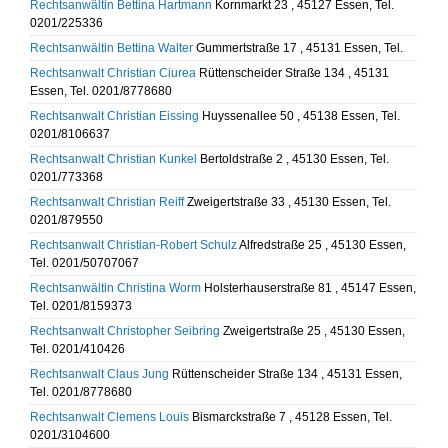
Rechtsanwältin Bettina Hartmann
Kornmarkt 23 , 45127 Essen, Tel.
0201/225336
Rechtsanwältin Bettina Walter
Gummertstraße 17 , 45131 Essen, Tel.
Rechtsanwalt Christian Ciurea
Rüttenscheider Straße 134 , 45131
Essen, Tel. 0201/8778680
Rechtsanwalt Christian Eissing
Huyssenallee 50 , 45138 Essen, Tel.
0201/8106637
Rechtsanwalt Christian Kunkel
Bertoldstraße 2 , 45130 Essen, Tel.
0201/773368
Rechtsanwalt Christian Reiff
Zweigertstraße 33 , 45130 Essen, Tel.
0201/879550
Rechtsanwalt Christian-Robert Schulz
Alfredstraße 25 , 45130 Essen,
Tel. 0201/50707067
Rechtsanwältin Christina Worm
Holsterhauserstraße 81 , 45147 Essen,
Tel. 0201/8159373
Rechtsanwalt Christopher Seibring
Zweigertstraße 25 , 45130 Essen,
Tel. 0201/410426
Rechtsanwalt Claus Jung
Rüttenscheider Straße 134 , 45131 Essen,
Tel. 0201/8778680
Rechtsanwalt Clemens Louis
Bismarckstraße 7 , 45128 Essen, Tel.
0201/3104600