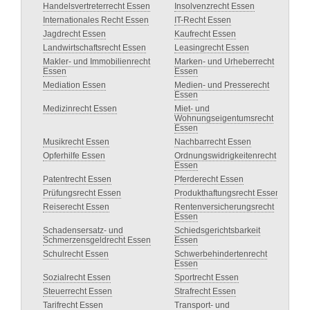
Handelsvertreterrecht Essen
Insolvenzrecht Essen
Internationales Recht Essen
IT-Recht Essen
Jagdrecht Essen
Kaufrecht Essen
Landwirtschaftsrecht Essen
Leasingrecht Essen
Makler- und Immobilienrecht
Marken- und Urheberrecht
Essen
Essen
Mediation Essen
Medien- und Presserecht
Essen
Medizinrecht Essen
Miet- und
Wohnungseigentumsrecht
Essen
Musikrecht Essen
Nachbarrecht Essen
Opferhilfe Essen
Ordnungswidrigkeitenrecht
Essen
Patentrecht Essen
Pferderecht Essen
Prüfungsrecht Essen
Produkthaftungsrecht Essen
Reiserecht Essen
Rentenversicherungsrecht
Essen
Schadensersatz- und
Schiedsgerichtsbarkeit
Schmerzensgeldrecht Essen
Essen
Schulrecht Essen
Schwerbehindertenrecht
Essen
Sozialrecht Essen
Sportrecht Essen
Steuerrecht Essen
Strafrecht Essen
Tarifrecht Essen
Transport- und