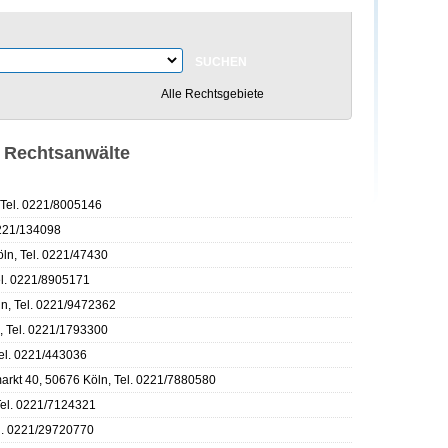
Alle Rechtsgebiete
n Rechtsanwälte
 Tel. 0221/8005146
0221/134098
ln, Tel. 0221/47430
el. 0221/8905171
n, Tel. 0221/9472362
, Tel. 0221/1793300
el. 0221/443036
arkt 40, 50676 Köln, Tel. 0221/7880580
Tel. 0221/7124321
l. 0221/29720770