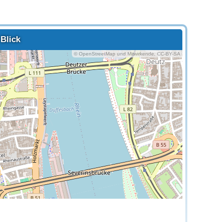
Blick
© OpenStreetMap und Mitwirkende, CC-BY-SA