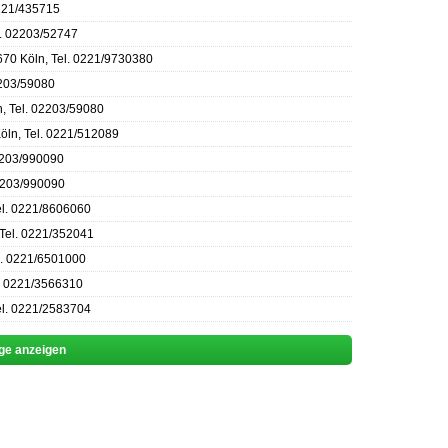
0221/435715
l. 02203/52747
670 Köln, Tel. 0221/9730380
2203/59080
, Tel. 02203/59080
öln, Tel. 0221/512089
02203/990090
02203/990090
el. 0221/8606060
 Tel. 0221/352041
l. 0221/6501000
l. 0221/3566310
Tel. 0221/2583704
äge anzeigen