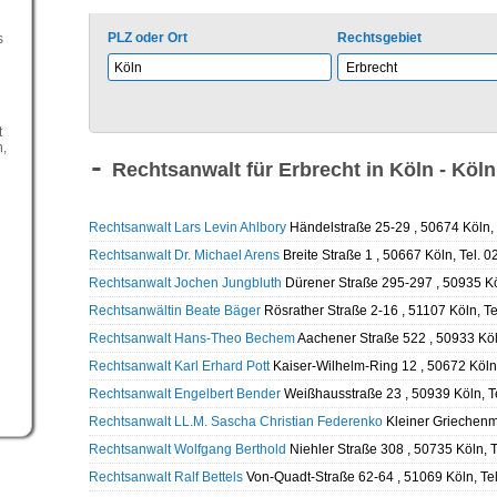
PLZ oder Ort
Rechtsgebiet
s
t
,
Rechtsanwalt für Erbrecht in Köln - Köl
Rechtsanwalt Lars Levin Ahlbory
Händelstraße 25-29 , 50674 Köln,
Rechtsanwalt Dr. Michael Arens
Breite Straße 1 , 50667 Köln, Tel. 
Rechtsanwalt Jochen Jungbluth
Dürener Straße 295-297 , 50935 Kö
Rechtsanwältin Beate Bäger
Rösrather Straße 2-16 , 51107 Köln, T
Rechtsanwalt Hans-Theo Bechem
Aachener Straße 522 , 50933 Köl
Rechtsanwalt Karl Erhard Pott
Kaiser-Wilhelm-Ring 12 , 50672 Köln
Rechtsanwalt Engelbert Bender
Weißhausstraße 23 , 50939 Köln, T
Rechtsanwalt LL.M. Sascha Christian Federenko
Kleiner Griechenm
Rechtsanwalt Wolfgang Berthold
Niehler Straße 308 , 50735 Köln, 
Rechtsanwalt Ralf Bettels
Von-Quadt-Straße 62-64 , 51069 Köln, Te