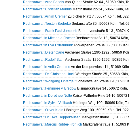
Rechtsanwalt Arno Bettels
Von-Quadt-Straße 62-64 , 51069 Köln, T
Rechtsanwalt Christian Möbius
Martinstraße 22-24 , 50667 Köln, T
Rechtsanwalt Arnim Cremer
Zülpicher Platz 7 , 50674 Köln, Tel. 0
Rechtsanwalt Torsten Boderke
Sedanstraße 35 , 50668 Köln, Tel. 
Rechtsanwalt Frank Paul Jumpertz
Beethovenstraße 5-13 , 50674 K
Rechtsanwältin Michaela Fischer
Beethovenstraße 12 , 50674 Köln,
Rechtsanwältin Eva Externbrink
Antwerpener Straße 35 , 50672 Köl
Rechtsanwalt Dieter Carlé
Aachener Straße 1290-1292 , 50859 Köln
Rechtsanwalt Rudolf Stahl
Aachener Straße 1290-1292 , 50859 Köl
Rechtsanwältin Anita Cromme
An der Kemperwiese 11 , 51069 Köln
Rechtsanwalt Dr. Christoph Hack
Worringer Straße 25 , 50668 Köln
Rechtsanwalt Wolfgang Opfergelt
Scheidtweiler Straße 19 , 50933 
Rechtsanwalt Fenimore v. Bredow
Bismarckstraße 34 , 50672 Köln,
Rechtsanwältin Dorothee Nolte
Kaiser-Wilhelm-Ring 14-16, 50672 
Rechtsanwältin Sylvia Vollbach
Höninger Weg 100 , 50969 Köln, Te
Rechtsanwalt Oliver Klein
Höninger Weg 100 , 50969 Köln, Tel. 02
Rechtsanwalt Dr. Uwe Heppekausen
Markgrafenstraße 1 , 51063 Kö
Rechtsanwalt Marcus Ridder-Fröhlich
Markgrafenstraße 1 , 51063 K