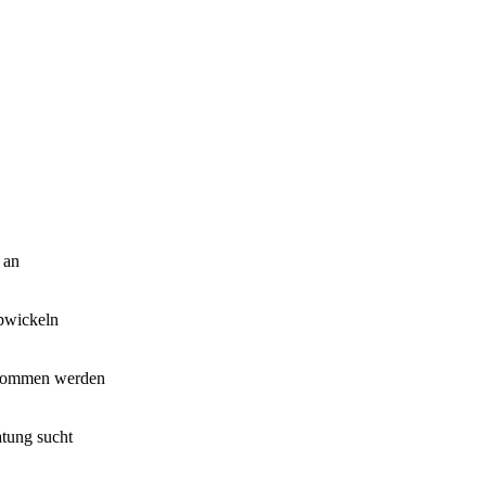
 an
abwickeln
genommen werden
atung sucht