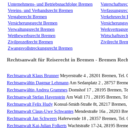
Unternehmens- und Betriebsnachfolge Bremen
Vaterschaftsre
Vereins- und Verbandsrecht Bremen
Verfassungsre
Vergaberecht Bremen
Verkehrsrecht
Versicherungsrecht Bremen
Versicherungsv
Verwaltungsrecht Bremen
Werkvertragsr
Wettbewerbsrecht Bremen
Wirtschaftsrec
Zivilprozeßrecht Bremen
Zivilrecht Bre
Zwangsvollstreckungsrecht Bremen
Rechtsanwalt für Reiserecht in Bremen - Bremen Rec
Rechtsanwalt Klaus Brunner
Meyerstraße 4 , 28201 Bremen, Tel.
Rechtsanwältin Dagmar Lehmann
Am Sedanplatz 2 , 28757 Breme
Rechtsanwältin Andrea Grammes
Domshof 17 , 28195 Bremen, Te
Rechtsanwalt Stefan Havenstein
Am Wall 171 , 28195 Bremen, Te
Rechtsanwalt Felix Hudy
Konsul-Smidt-Straße 8t, 28217 Bremen,
Rechtsanwalt Claus-Uwe Schwantes
Mendestraße 16a , 28203 Bre
Rechtsanwalt Jan Schweers
Haferwende 18 , 28357 Bremen, Tel.
Rechtsanwalt Kai-Julian Folkerts
Wachtstraße 17-24, 28195 Breme