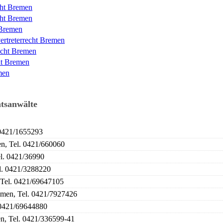
cht Bremen
cht Bremen
 Bremen
ertreterrecht Bremen
echt Bremen
ht Bremen
men
htsanwälte
 0421/1655293
n, Tel. 0421/660060
l. 0421/36990
l. 0421/3288220
 Tel. 0421/69647105
men, Tel. 0421/7927426
 0421/69644880
n, Tel. 0421/336599-41