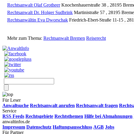
Rechtsanwalt Olaf Grotheer
Knochenhauerstraße 38 , 28195 Breme
Rechtsanwalt Dr. Holger Sudbrink
Martinistraße 57 , 28195 Breme
Rechtsanwältin Eva Dworschak
Friedrich-Ebert-Straße 11-15 , 2
Mehr zum Thema:
Rechtsanwalt Bremen
Reiserecht
Für Leser
Anwaltsuche
Rechtsanwalt anrufen
Rechtsanwalt fragen
Rechts
Service
RSS Feeds
Rechtsgebiete
Rechtsthemen
Hilfe bei Abmahnungen
anwaltinfos.de
Impressum
Datenschutz
Haftungsausschluss
AGB
Jobs
Für Partner