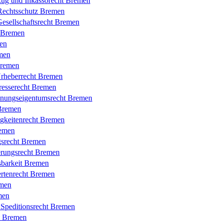
zug und Inkassorecht Bremen
Rechtsschutz Bremen
esellschaftsrecht Bremen
t Bremen
en
men
Bremen
rheberrecht Bremen
resserecht Bremen
nungseigentumsrecht Bremen
Bremen
gkeitenrecht Bremen
remen
gsrecht Bremen
erungsrecht Bremen
sbarkeit Bremen
rtenrecht Bremen
emen
men
 Speditionsrecht Bremen
t Bremen