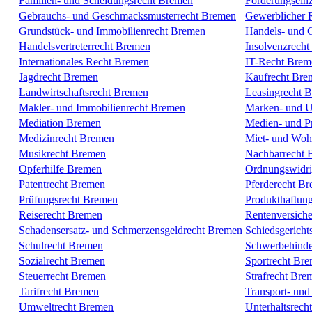
Familien- und Scheidungsrecht Bremen
Forderungsein
Gebrauchs- und Geschmacksmusterrecht Bremen
Gewerblicher 
Grundstück- und Immobilienrecht Bremen
Handels- und G
Handelsvertreterrecht Bremen
Insolvenzrech
Internationales Recht Bremen
IT-Recht Brem
Jagdrecht Bremen
Kaufrecht Bre
Landwirtschaftsrecht Bremen
Leasingrecht 
Makler- und Immobilienrecht Bremen
Marken- und U
Mediation Bremen
Medien- und P
Medizinrecht Bremen
Miet- und Woh
Musikrecht Bremen
Nachbarrecht 
Opferhilfe Bremen
Ordnungswidri
Patentrecht Bremen
Pferderecht B
Prüfungsrecht Bremen
Produkthaftun
Reiserecht Bremen
Rentenversich
Schadensersatz- und Schmerzensgeldrecht Bremen
Schiedsgericht
Schulrecht Bremen
Schwerbehinde
Sozialrecht Bremen
Sportrecht Br
Steuerrecht Bremen
Strafrecht Bre
Tarifrecht Bremen
Transport- und
Umweltrecht Bremen
Unterhaltsrech