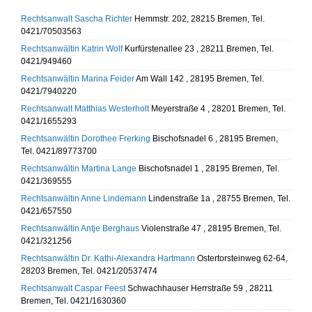
Rechtsanwalt Sascha Richter
Hemmstr. 202, 28215 Bremen, Tel.
0421/70503563
Rechtsanwältin Katrin Wolf
Kurfürstenallee 23 , 28211 Bremen, Tel.
0421/949460
Rechtsanwältin Marina Feider
Am Wall 142 , 28195 Bremen, Tel.
0421/7940220
Rechtsanwalt Matthias Westerholt
Meyerstraße 4 , 28201 Bremen, Tel.
0421/1655293
Rechtsanwältin Dorothee Frerking
Bischofsnadel 6 , 28195 Bremen,
Tel. 0421/89773700
Rechtsanwältin Martina Lange
Bischofsnadel 1 , 28195 Bremen, Tel.
0421/369555
Rechtsanwältin Anne Lindemann
Lindenstraße 1a , 28755 Bremen, Tel.
0421/657550
Rechtsanwältin Antje Berghaus
Violenstraße 47 , 28195 Bremen, Tel.
0421/321256
Rechtsanwältin Dr. Kathi-Alexandra Hartmann
Ostertorsteinweg 62-64,
28203 Bremen, Tel. 0421/20537474
Rechtsanwalt Caspar Feest
Schwachhauser Herrstraße 59 , 28211
Bremen, Tel. 0421/1630360