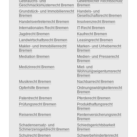
Gebrauchs- und
Gewerblicher Rechtsschutz
Geschmacksmusterrecht Bremen
Bremen
Grundstück- und Immobilienrecht
Handels- und
Bremen
Gesellschaftsrecht Bremen
Handelsvertreterrecht Bremen
Insolvenzrecht Bremen
Internationales Recht Bremen
IT-Recht Bremen
Jagdrecht Bremen
Kaufrecht Bremen
Landwirtschaftsrecht Bremen
Leasingrecht Bremen
Makler- und Immobilienrecht
Marken- und Urheberrecht
Bremen
Bremen
Mediation Bremen
Medien- und Presserecht
Bremen
Medizinrecht Bremen
Miet- und
Wohnungseigentumsrecht
Bremen
Musikrecht Bremen
Nachbarrecht Bremen
Opferhilfe Bremen
Ordnungswidrigkeitenrecht
Bremen
Patentrecht Bremen
Pferderecht Bremen
Prüfungsrecht Bremen
Produkthaftungsrecht
Bremen
Reiserecht Bremen
Rentenversicherungsrecht
Bremen
Schadensersatz- und
Schiedsgerichtsbarkeit
Schmerzensgeldrecht Bremen
Bremen
Schulrecht Bremen
Schwerbehindertenrecht