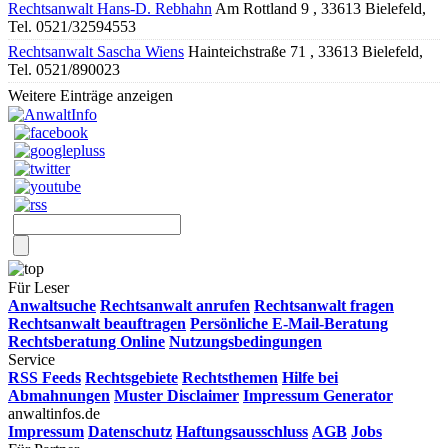
Rechtsanwalt Hans-D. Rebhahn
Am Rottland 9 , 33613 Bielefeld,
Tel. 0521/32594553
Rechtsanwalt Sascha Wiens
Hainteichstraße 71 , 33613 Bielefeld,
Tel. 0521/890023
Weitere Einträge anzeigen
Für Leser
Anwaltsuche
Rechtsanwalt anrufen
Rechtsanwalt fragen
Rechtsanwalt beauftragen
Persönliche E-Mail-Beratung
Rechtsberatung Online
Nutzungsbedingungen
Service
RSS Feeds
Rechtsgebiete
Rechtsthemen
Hilfe bei
Abmahnungen
Muster Disclaimer
Impressum Generator
anwaltinfos.de
Impressum
Datenschutz
Haftungsausschluss
AGB
Jobs