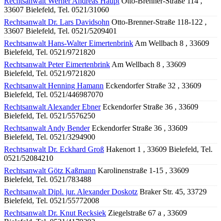
Rechtsanwalt Werner Andreas Haupt
Otto-Brenner-Straße 114 ,
33607 Bielefeld, Tel. 0521/31060
Rechtsanwalt Dr. Lars Davidsohn
Otto-Brenner-Straße 118-122 ,
33607 Bielefeld, Tel. 0521/5209401
Rechtsanwalt Hans-Walter Eimertenbrink
Am Wellbach 8 , 33609
Bielefeld, Tel. 0521/9721820
Rechtsanwalt Peter Eimertenbrink
Am Wellbach 8 , 33609
Bielefeld, Tel. 0521/9721820
Rechtsanwalt Henning Hamann
Eckendorfer Straße 32 , 33609
Bielefeld, Tel. 0521/446987070
Rechtsanwalt Alexander Ebner
Eckendorfer Straße 36 , 33609
Bielefeld, Tel. 0521/5576250
Rechtsanwalt Andy Bender
Eckendorfer Straße 36 , 33609
Bielefeld, Tel. 0521/3294900
Rechtsanwalt Dr. Eckhard Groß
Hakenort 1 , 33609 Bielefeld, Tel.
0521/52084210
Rechtsanwalt Götz Kaßmann
Karolinenstraße 1-15 , 33609
Bielefeld, Tel. 0521/783488
Rechtsanwalt Dipl. jur. Alexander Doskotz
Braker Str. 45, 33729
Bielefeld, Tel. 0521/55772008
Rechtsanwalt Dr. Knut Recksiek
Ziegelstraße 67 a , 33609