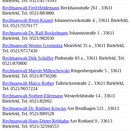
Bielefeld, Tel. 0521/4179393
Rechtsanwalt Fred Heidemann
Beckhausstraße 261 , 33611
Bielefeld, Tel. 0521/883880
Rechtsanwalt Björn Kunert
Johanneswerkstraße 4 , 33611 Bielefeld,
Tel. 0521/5576177
Rechtsanwalt Dr. Ralf Bockelmann
Johannisstraße 1 , 33611
Bielefeld, Tel. 0521/982030
Rechtsanwalt Werner Gromnitza
Meierfeld 35 a , 33611 Bielefeld,
Tel. 0521/9717430
Rechtsanwalt Dirk Schäffer
Plaßstraße 83 a , 33611 Bielefeld, Tel.
0521/870800
Rechtsanwalt Marvin Milleschewski
Ringenbergstraße 5 , 33611
Bielefeld, Tel. 0521/8750206
Rechtsanwalt Marco Rother
Talbrückenstraße 2 , 33611 Bielefeld,
Tel. 0521/9657224
Rechtsanwalt Norbert Ellermann
Westerfeldstraße 14 , 33611
Bielefeld, Tel. 0521/82092
Rechtsanwalt Dr. Rüdiger Köwius
Am Brodhagen 121 , 33613
Bielefeld, Tel. 0521/889528
Rechtsanwalt Hans-Dieter Rebhahn
Am Rottland 9 , 33613
Bielefeld, Tel. 0521/32594553