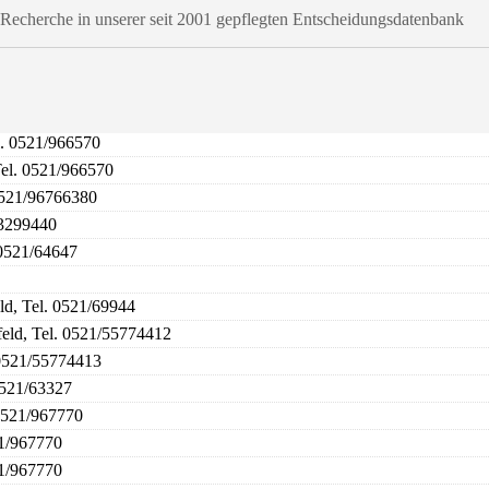
t-Recherche in unserer seit 2001 gepflegten Entscheidungsdatenbank
l. 0521/966570
Tel. 0521/966570
 0521/96766380
/3299440
 0521/64647
ld, Tel. 0521/69944
feld, Tel. 0521/55774412
 0521/55774413
0521/63327
 0521/967770
21/967770
21/967770