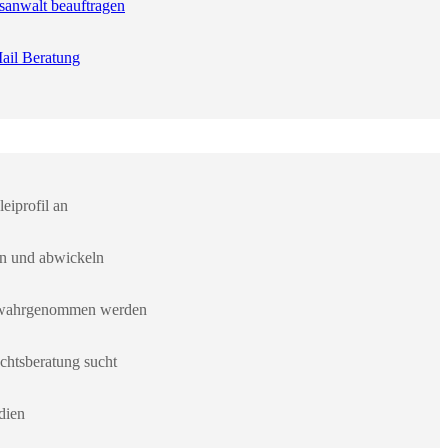
sanwalt beauftragen
ail Beratung
eiprofil an
en und abwickeln
er wahrgenommen werden
chtsberatung sucht
dien