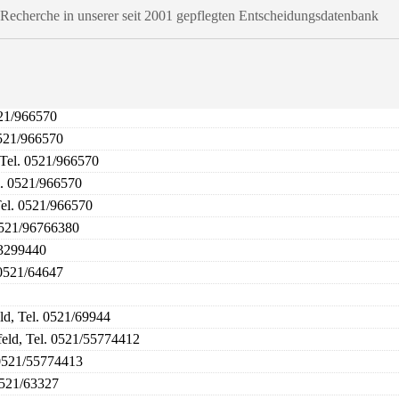
t-Recherche in unserer seit 2001 gepflegten Entscheidungsdatenbank
521/966570
0521/966570
 Tel. 0521/966570
l. 0521/966570
Tel. 0521/966570
 0521/96766380
/3299440
 0521/64647
ld, Tel. 0521/69944
feld, Tel. 0521/55774412
 0521/55774413
0521/63327