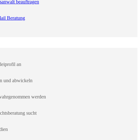
sanwalt beauftragen
ail Beratung
eiprofil an
en und abwickeln
er wahrgenommen werden
chtsberatung sucht
dien