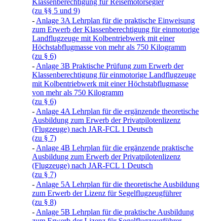
Klassenberechtigung für Reisemotorsegler
(zu §§ 5 und 9)
-
Anlage 3A Lehrplan für die praktische Einweisung
zum Erwerb der Klassenberechtigung für einmotorige
Landflugzeuge mit Kolbentriebwerk mit einer
Höchstabflugmasse von mehr als 750 Kilogramm
(zu § 6)
-
Anlage 3B Praktische Prüfung zum Erwerb der
Klassenberechtigung für einmotorige Landflugzeuge
mit Kolbentriebwerk mit einer Höchstabflugmasse
von mehr als 750 Kilogramm
(zu § 6)
-
Anlage 4A Lehrplan für die ergänzende theoretische
Ausbildung zum Erwerb der Privatpilotenlizenz
(Flugzeuge) nach JAR-FCL 1 Deutsch
(zu § 7)
-
Anlage 4B Lehrplan für die ergänzende praktische
Ausbildung zum Erwerb der Privatpilotenlizenz
(Flugzeuge) nach JAR-FCL 1 Deutsch
(zu § 7)
-
Anlage 5A Lehrplan für die theoretische Ausbildung
zum Erwerb der Lizenz für Segelflugzeugführer
(zu § 8)
-
Anlage 5B Lehrplan für die praktische Ausbildung
zum Erwerb der Lizenz für Segelflugzeugführer