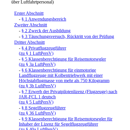
über Luftfahrtpersonal)
Erster Abschnitt
-
§ 1 Anwendungsbereich
Zweiter Abschnitt
-
§ 2 Zweck der Ausbildung
-
§ 3 Täuschungsversuch, Rücktritt von der Prüfung
Dritter Abschnitt
-
§ 4 Privatflugzeugführer
(zu § 1 LuftPersV)
-
§ 5 Klassenberechtigung für Reisemotorsegler
(zu § 3a LuftPersV)
-
§ 6 Klassenberechtigung für einmotorige
Landflugzeuge mit Kolbentriebwerk mit einer
Höchstabflugmasse von mehr als 750 Kilogramm
(zu § 3b LuftPersV)
-
§ 7 Erwerb der Privatpilotenlizenz (Flugzeuge) nach
JAR-FCL 1 deutsch
(zu § 5 LuftPersV)
-
§ 8 Segelflugzeugführer
(zu § 36 LuftPersV)
-
§ 9 Klassenberechtigung für Reisemotorsegler für
Inhaber der Lizenz für Segelflugzeugführer
(zu § 40a LuftPersV)