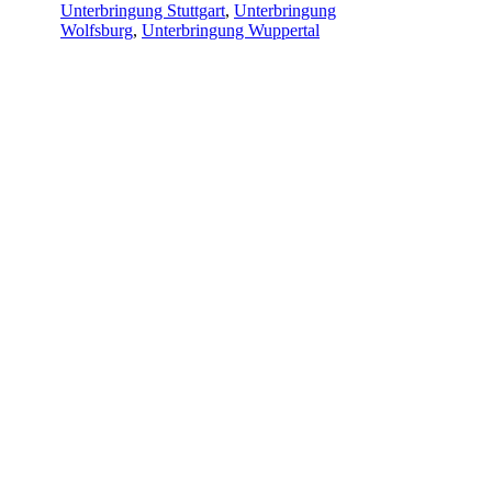
Unterbringung Stuttgart
,
Unterbringung
Wolfsburg
,
Unterbringung Wuppertal