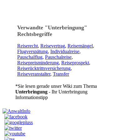
Verwandte "
Unterbringung
"
Rechtsbegriffe
Reiserecht
,
Reisevertrag
,
Reisemängel
,
Flugverspätung
,
Individualreise
,
Pauschalflug
,
Pauschalreise
,
Reisepreisminderung
,
Reiseprospekt
,
Reiserücktrittsversicherung
,
Reiseveranstalter
,
Transfer
*Sie lesen gerade unser Wiki zum Thema
Unterbringung
- Ihr Unterbringung
Informationstipp