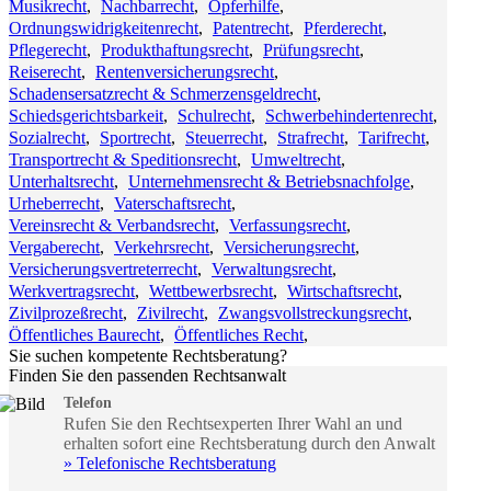
Musikrecht
,
Nachbarrecht
,
Opferhilfe
,
Ordnungswidrigkeitenrecht
,
Patentrecht
,
Pferderecht
,
Pflegerecht
,
Produkthaftungsrecht
,
Prüfungsrecht
,
Reiserecht
,
Rentenversicherungsrecht
,
Schadensersatzrecht & Schmerzensgeldrecht
,
Schiedsgerichtsbarkeit
,
Schulrecht
,
Schwerbehindertenrecht
,
Sozialrecht
,
Sportrecht
,
Steuerrecht
,
Strafrecht
,
Tarifrecht
,
Transportrecht & Speditionsrecht
,
Umweltrecht
,
Unterhaltsrecht
,
Unternehmensrecht & Betriebsnachfolge
,
Urheberrecht
,
Vaterschaftsrecht
,
Vereinsrecht & Verbandsrecht
,
Verfassungsrecht
,
Vergaberecht
,
Verkehrsrecht
,
Versicherungsrecht
,
Versicherungsvertreterrecht
,
Verwaltungsrecht
,
Werkvertragsrecht
,
Wettbewerbsrecht
,
Wirtschaftsrecht
,
Zivilprozeßrecht
,
Zivilrecht
,
Zwangsvollstreckungsrecht
,
Öffentliches Baurecht
,
Öffentliches Recht
,
Sie suchen kompetente Rechtsberatung?
Finden Sie den passenden Rechtsanwalt
Telefon
Rufen Sie den Rechtsexperten Ihrer Wahl an und
erhalten sofort eine Rechtsberatung durch den Anwalt
» Telefonische Rechtsberatung