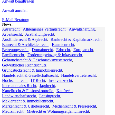
Anwalt beauftragen
Anwalt anrufen
E-Mail Beratung
News:
Agrarrecht
,
Allgemeines Vertragsrecht
,
Anwaltshaftung
,
Arbeitsrecht
,
Arzthaftungsrecht
,
Ausländerrecht & Asylrecht
,
Bankrecht & Kapitalmarktrecht
,
Baurecht & Architektenrecht
,
Beamtenrecht
,
Betreuungsrecht
,
Domainrecht
,
Erbrecht
,
Europarecht
,
Familienrecht
,
Forderungseinzug & Inkassorecht
,
Gebrauchsrecht & Geschmacksmusterrecht
,
Gewerblicher Rechtsschutz
,
Grundstücksrecht & Immobilienrecht
,
Handelsrecht & Gesellschaftsrecht
,
Handelsvertreterrecht
,
Hochschulrecht
,
IT-Recht
,
Insolvenzrecht
,
Internationales Recht
,
Jagdrecht
,
Kartellrecht & Fusionskontrolle
,
Kaufrecht
,
Landwirtschaftsrecht
,
Leasingrecht
,
Maklerrecht & Immobilienrecht
,
Markenrecht & Urheberrecht
,
Medienrecht & Presserecht
,
Medizinrecht
,
Mietrecht & Wohnungseigentumsrecht
,