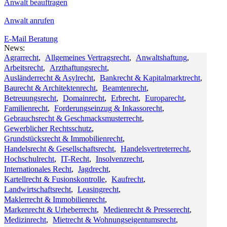
Anwalt beauftragen
Anwalt anrufen
E-Mail Beratung
News:
Agrarrecht
,
Allgemeines Vertragsrecht
,
Anwaltshaftung
,
Arbeitsrecht
,
Arzthaftungsrecht
,
Ausländerrecht & Asylrecht
,
Bankrecht & Kapitalmarktrecht
,
Baurecht & Architektenrecht
,
Beamtenrecht
,
Betreuungsrecht
,
Domainrecht
,
Erbrecht
,
Europarecht
,
Familienrecht
,
Forderungseinzug & Inkassorecht
,
Gebrauchsrecht & Geschmacksmusterrecht
,
Gewerblicher Rechtsschutz
,
Grundstücksrecht & Immobilienrecht
,
Handelsrecht & Gesellschaftsrecht
,
Handelsvertreterrecht
,
Hochschulrecht
,
IT-Recht
,
Insolvenzrecht
,
Internationales Recht
,
Jagdrecht
,
Kartellrecht & Fusionskontrolle
,
Kaufrecht
,
Landwirtschaftsrecht
,
Leasingrecht
,
Maklerrecht & Immobilienrecht
,
Markenrecht & Urheberrecht
,
Medienrecht & Presserecht
,
Medizinrecht
,
Mietrecht & Wohnungseigentumsrecht
,