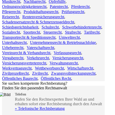
Musikrecht
,
Nachbarrecht
,
Opferhilfe
,
Ordnungswidrigkeitenrecht
,
Patentrecht
,
Pferderecht
,
Pflegerecht
,
Produkthaftungsrecht
,
Prüfungsrecht
,
Reiserecht
,
Rentenversicherungsrecht
,
Schadensersatzrecht & Schmerzensgeldrecht
,
Schiedsgerichtsbarkeit
,
Schulrecht
,
Schwerbehindertenrecht
,
Sozialrecht
,
Sportrecht
,
Steuerrecht
,
Strafrecht
,
Tarifrecht
,
Transportrecht & Speditionsrecht
,
Umweltrecht
,
Unterhaltsrecht
,
Unternehmensrecht & Betriebsnachfolge
,
Urheberrecht
,
Vaterschaftsrecht
,
Vereinsrecht & Verbandsrecht
,
Verfassungsrecht
,
Vergaberecht
,
Verkehrsrecht
,
Versicherungsrecht
,
Versicherungsvertreterrecht
,
Verwaltungsrecht
,
Werkvertragsrecht
,
Wettbewerbsrecht
,
Wirtschaftsrecht
,
Zivilprozeßrecht
,
Zivilrecht
,
Zwangsvollstreckungsrecht
,
Öffentliches Baurecht
,
Öffentliches Recht
,
Sie suchen kompetente Rechtsberatung?
Finden Sie den passenden Rechtsanwalt
Telefon
Rufen Sie den Rechtsexperten Ihrer Wahl an und
erhalten sofort eine Rechtsberatung durch den Anwalt
» Telefonische Rechtsberatung