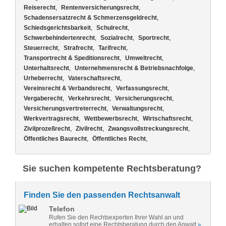
Reiserecht
,
Rentenversicherungsrecht
,
Schadensersatzrecht & Schmerzensgeldrecht
,
Schiedsgerichtsbarkeit
,
Schulrecht
,
Schwerbehindertenrecht
,
Sozialrecht
,
Sportrecht
,
Steuerrecht
,
Strafrecht
,
Tarifrecht
,
Transportrecht & Speditionsrecht
,
Umweltrecht
,
Unterhaltsrecht
,
Unternehmensrecht & Betriebsnachfolge
,
Urheberrecht
,
Vaterschaftsrecht
,
Vereinsrecht & Verbandsrecht
,
Verfassungsrecht
,
Vergaberecht
,
Verkehrsrecht
,
Versicherungsrecht
,
Versicherungsvertreterrecht
,
Verwaltungsrecht
,
Werkvertragsrecht
,
Wettbewerbsrecht
,
Wirtschaftsrecht
,
Zivilprozeßrecht
,
Zivilrecht
,
Zwangsvollstreckungsrecht
,
Öffentliches Baurecht
,
Öffentliches Recht
,
Sie suchen kompetente Rechtsberatung?
Finden Sie den passenden Rechtsanwalt
Telefon
Rufen Sie den Rechtsexperten Ihrer Wahl an und
erhalten sofort eine Rechtsberatung durch den Anwalt
»