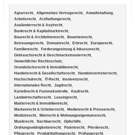
Agrarrecht
,
Allgemeines Vertragsrecht
,
Anwaltshaftung
,
Arbeitsrecht
,
Arzthaftungsrecht
,
Ausländerrecht & Asylrecht
,
Bankrecht & Kapitalmarktrecht
,
Baurecht & Architektenrecht
,
Beamtenrecht
,
Betreuungsrecht
,
Domainrecht
,
Erbrecht
,
Europarecht
,
Familienrecht
,
Forderungseinzug & Inkassorecht
,
Gebrauchsrecht & Geschmacksmusterrecht
,
Gewerblicher Rechtsschutz
,
Grundstücksrecht & Immobilienrecht
,
Handelsrecht & Gesellschaftsrecht
,
Handelsvertreterrecht
,
Hochschulrecht
,
IT-Recht
,
Insolvenzrecht
,
Internationales Recht
,
Jagdrecht
,
Kartellrecht & Fusionskontrolle
,
Kaufrecht
,
Landwirtschaftsrecht
,
Leasingrecht
,
Maklerrecht & Immobilienrecht
,
Markenrecht & Urheberrecht
,
Medienrecht & Presserecht
,
Medizinrecht
,
Mietrecht & Wohnungseigentumsrecht
,
Musikrecht
,
Nachbarrecht
,
Opferhilfe
,
Ordnungswidrigkeitenrecht
,
Patentrecht
,
Pferderecht
,
Pflegerecht
,
Produkthaftungsrecht
,
Prüfungsrecht
,