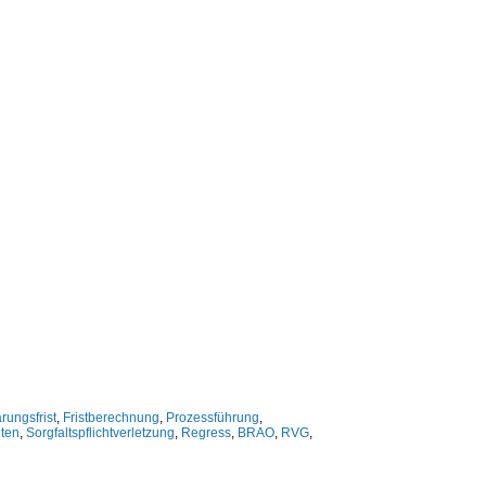
rungsfrist
,
Fristberechnung
,
Prozessführung
,
hten
,
Sorgfaltspflichtverletzung
,
Regress
,
BRAO
,
RVG
,