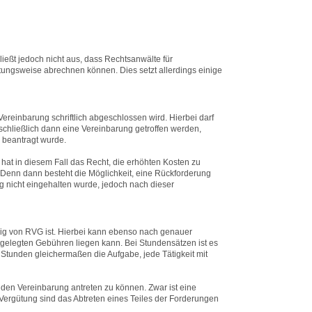
ießt jedoch nicht aus, dass Rechtsanwälte für
tungsweise abrechnen können. Dies setzt allerdings einige
ereinbarung schriftlich abgeschlossen wird. Hierbei darf
schließlich dann eine Vereinbarung getroffen werden,
 beantragt wurde.
at in diesem Fall das Recht, die erhöhten Kosten zu
Denn dann besteht die Möglichkeit, eine Rückforderung
g nicht eingehalten wurde, jedoch nach dieser
gig von RVG ist. Hierbei kann ebenso nach genauer
stgelegten Gebühren liegen kann. Bei Stundensätzen ist es
Stunden gleichermaßen die Aufgabe, jede Tätigkeit mit
nden Vereinbarung antreten zu können. Zwar ist eine
ergütung sind das Abtreten eines Teiles der Forderungen