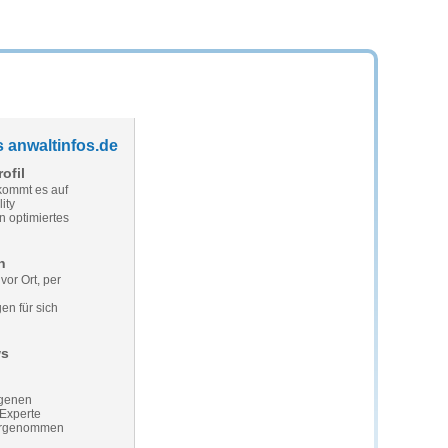
s anwaltinfos.de
ofil
 kommt es auf
ity
 optimiertes
n
or Ort, per
en für sich
ws
igenen
 Experte
ahrgenommen