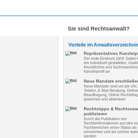
Sie sind Rechtsanwalt?
Vorteile im Anwaltsverzeichni
Repräsentatives Kanzleipr
Der erste Eindruck zählt. Dabei
ein individuell gestaltetes, Usabil
freundliches und Suchmaschinen
Kanzleiprofil an
Neue Mandate erschließe
Neue Mandate rund um die Uhr, v
Telefon, E-Mail Beratung, Online
Beauftragung, Online Rechtsfrag
gewinnen und abwickeln
Rechtstipps & Rechtsne
publizieren
Durch die Publikation von
Rechtsinformationen aus den e
Fachbereichen einen Status als
einnehmen und als solcher w
werden