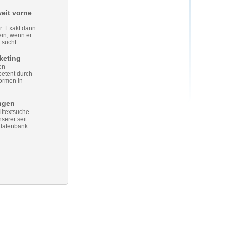
eit vorne
r: Exakt dann
in, wenn er
 sucht
keting
en
etent durch
ormen in
ngen
olltextsuche
serer seit
datenbank