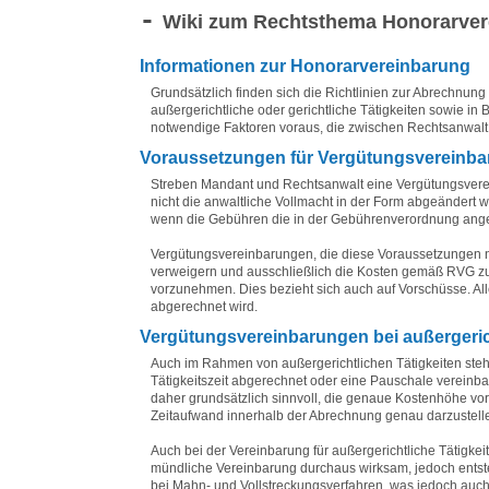
Wiki zum Rechtsthema Honorarver
Informationen zur Honorarvereinbarung
Grundsätzlich finden sich die Richtlinien zur Abrechnun
außergerichtliche oder gerichtliche Tätigkeiten sowie 
notwendige Faktoren voraus, die zwischen Rechtsanwal
Voraussetzungen für Vergütungsvereinb
Streben Mandant und Rechtsanwalt eine Vergütungsvereinba
nicht die anwaltliche Vollmacht in der Form abgeändert 
wenn die Gebühren die in der Gebührenverordnung ange
Vergütungsvereinbarungen, die diese Voraussetzungen ni
verweigern und ausschließlich die Kosten gemäß RVG zu
vorzunehmen. Dies bezieht sich auch auf Vorschüsse. All
abgerechnet wird.
Vergütungsvereinbarungen bei außergeri
Auch im Rahmen von außergerichtlichen Tätigkeiten steh
Tätigkeitszeit abgerechnet oder eine Pauschale vereinba
daher grundsätzlich sinnvoll, die genaue Kostenhöhe vo
Zeitaufwand innerhalb der Abrechnung genau darzustell
Auch bei der Vereinbarung für außergerichtliche Tätigke
mündliche Vereinbarung durchaus wirksam, jedoch entste
bei Mahn- und Vollstreckungsverfahren, was jedoch auch 