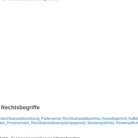
 Rechtsbegriffe
srechtsanwaltsordnung
,
Parteiverrat
,
Rechtsanwaltskammer
,
Anwaltsgericht
,
Aufklä
ten
,
Prozessrisiko
,
Rechtsanwaltsvergütungsgesetz
,
Beratungsfehler
,
Hinweispflic