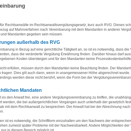
einbarung
g für Rechtsanwälte im Rechtsanwaltsvergütungsgesetz, kurz auch RVG. Dieses schl
in Bezug auf Mahnverfahren nach Vereinbarung mit dem Mandanten in anderer Vergü
t und Mandanten gegeben sein müssen.
arungen außerhalb des RVG
rung in Bezug auf eine gerichtliche Tätigkeit an, so ist es notwendig, dass die V
werden, dass die veränderte Vergütung Erwähnung finden. Darüber hinaus darf aus
gebenen Kosten übersteigen und für den Mandanten keine Prozesskostenbeihilfe
cht erfüllen, müssen durch den Mandanten keine Beachtung finden. Der Mandant h
 tragen. Dies gilt auch dann, wenn in unangemessener Höhe abgerechnet wurde. 
erdings werden diese nicht berührt, wenn die Form bei der Vergütungsvereinbarun
chtlichen Mandaten
t es den Anwalt frei, eine andere Vergütungsvereinbarung zu treffen, die unabhän
rt werden, die bei außergerichtlichen Vorgängen auch unterhalb der gesetzlich fe
rab mit dem Rechtsanwalt zu besprechen. Der Anwalt hat bei der Abrechnung nach 
en.
iten ist es notwendig, die Schriftform einzuhalten um den Nachweis der entspreche
hen zumeist später Probleme mit der Nachweisbarkeit. Andere Möglichkeiten der V
nur in diesem Bereich möglich ist.