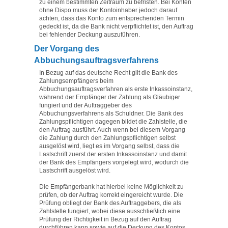
zu einem bestimmten Zeitraum zu befristen. Bei Konten
ohne Dispo muss der Kontoinhaber jedoch darauf
achten, dass das Konto zum entsprechenden Termin
gedeckt ist, da die Bank nicht verpflichtet ist, den Auftrag
bei fehlender Deckung auszuführen.
Der Vorgang des
Abbuchungsauftragsverfahrens
In Bezug auf das deutsche Recht gilt die Bank des
Zahlungsempfängers beim
Abbuchungsauftragsverfahren als erste Inkassoinstanz,
während der Empfänger der Zahlung als Gläubiger
fungiert und der Auftraggeber des
Abbuchungsverfahrens als Schuldner. Die Bank des
Zahlungspflichtigen dagegen bildet die Zahlstelle, die
den Auftrag ausführt. Auch wenn bei diesem Vorgang
die Zahlung durch den Zahlungspflichtigen selbst
ausgelöst wird, liegt es im Vorgang selbst, dass die
Lastschrift zuerst der ersten Inkassoinstanz und damit
der Bank des Empfängers vorgelegt wird, wodurch die
Lastschrift ausgelöst wird.
Die Empfängerbank hat hierbei keine Möglichkeit zu
prüfen, ob der Auftrag korrekt eingereicht wurde. Die
Prüfung obliegt der Bank des Auftraggebers, die als
Zahlstelle fungiert, wobei diese ausschließlich eine
Prüfung der Richtigkeit in Bezug auf den Auftrag
durchführen kann sowie auf die Deckung des Kontos.