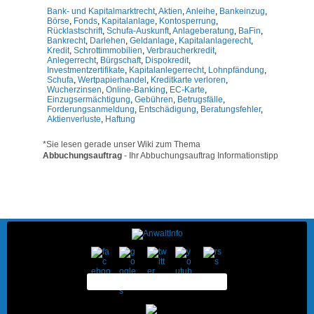
Bank- und Kapitalmarktrecht
,
Aktien
,
Anleihe
,
Bankeinzug
,
Börse
,
Fonds
,
Kapitalanlage
,
Kontosperrung
,
Rücklastschrift
,
Schufa-Auskunft
,
Anlageberatung
,
BaFin
,
Bankrecht
,
Darlehen
,
Geldanlage
,
Kapitalanlagerecht
,
Kredit
,
Schrottimmobilien
,
Verbraucherkredit
,
Anlegerrecht
,
Bürgschaft
,
Dispokredit
,
Investmentzertifikate
,
Kapitalanlegerrecht
,
Lohnpfändung
,
Schufa
,
Wertpapierhandel
,
Kreditkarte verloren
,
Wucherzinsen
,
Online-Banking
,
EC-Karte
,
Einzugsermächtigung
,
Gebühren
,
Betrugsfälle
,
Forderungsanmeldung
,
Entschädigung
,
Beratungsfehler
,
Aktienverluste
,
Haftung
*Sie lesen gerade unser Wiki zum Thema
Abbuchungsauftrag
- Ihr Abbuchungsauftrag Informationstipp